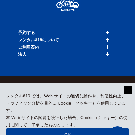
予約する
レンタル819について
バイクを探す
ご利用案内
店舗を探す
料金表
法人
予約履歴
保険と補償
ご利用ガイド
お知らせ
よくある質問
法人向けサービス
加盟ご希望の方
会員規約
プライバシーポリシー
貸渡約款
特定商取引
運営会社
レンタル819 では、Web サイトの適切な動作や、利便性向上、
採用情報
プレスリリース
トラフィック分析を目的に Cookie（クッキー）を使用していま
す。
本 Web サイトの閲覧を続行した場合、Cookie（クッキー）の使
kizuki Rental Service © All Rights Reserved.
用に関して、了承したものとします。