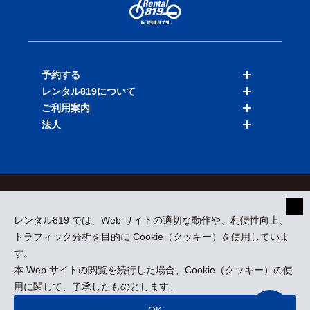
予約する
レンタル819について
バイクを探す
ご利用案内
店舗を探す
料金表
法人
予約履歴
保険と補償
ご利用ガイド
お知らせ
よくある質問
法人向けサービス
加盟ご希望の方
会員規約
プライバシーポリシー
貸渡約款
特定商取引
運営会社
レンタル819 では、Web サイトの適切な動作や、利便性向上、
採用情報
プレスリリース
トラフィック分析を目的に Cookie（クッキー）を使用していま
す。
本 Web サイトの閲覧を続行した場合、Cookie（クッキー）の使
kizuki Rental Service © All Rights Reserved.
用に関して、了承したものとします。