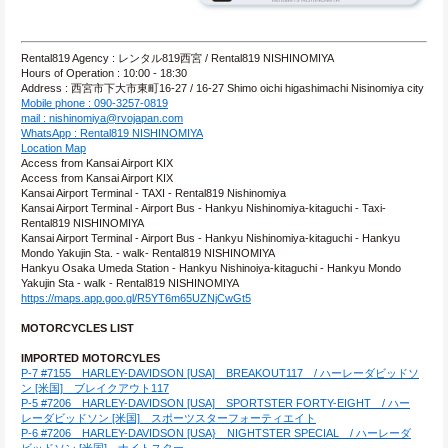
Rental819 Agency : レンタル819西宮 / Rental819 NISHINOMIYA
Hours of Operation : 10:00 - 18:30
Address : 西宮市下大市東町16-27 / 16-27 Shimo oichi higashimachi Nisinomiya city
Mobile phone : 090-3257-0819
mail : nishinomiya@rvojapan.com
WhatsApp : Rental819 NISHINOMIYA
Location Map
Access from Kansai Airport KIX
Access from Kansai Airport KIX
Kansai Airport Terminal - TAXI - Rental819 Nishinomiya
Kansai Airport Terminal - Airport Bus - Hankyu Nishinomiya-kitaguchi - Taxi- 
Rental819 NISHINOMIYA
Kansai Airport Terminal - Airport Bus - Hankyu Nishinomiya-kitaguchi - Hankyu 
Mondo Yakujin Sta. - walk- Rental819 NISHINOMIYA
Hankyu Osaka Umeda Station - Hankyu Nishinoiya-kitaguchi - Hankyu Mondo 
Yakujin Sta - walk - Rental819 NISHINOMIYA
https://maps.app.goo.gl/R5YT6m65UZNjCwGt5
MOTORCYCLES LIST
IMPORTED MOTORCYLES
P-7 #7155　HARLEY-DAVIDSON [USA]　BREAKOUT117　/ ハーレーダビッドソ
ン [米国]　ブレイクアウト117
P-5 #7206　HARLEY-DAVIDSON [USA]　SPORTSTER FORTY-EIGHT　/ ハー
レーダビッドソン [米国]　スポーツスターフォーティエイト
P-6 #7206　HARLEY-DAVIDSON [USA}　NIGHTSTER SPECIAL　/ ハーレーダ
ビッドソン [米国]　ナイトスター