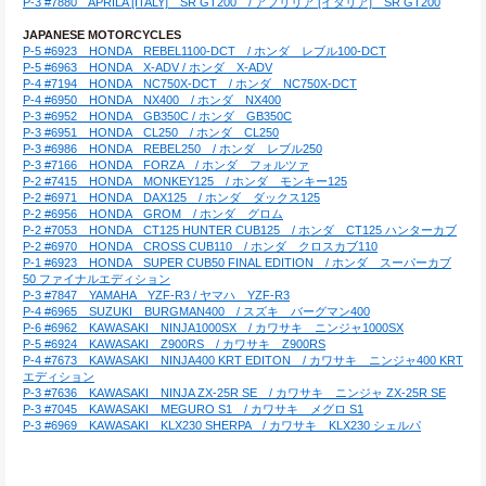
P-3 #7880　APRILA [ITALY]　SR GT200　/ アプリリア [イタリア]　SR GT200
JAPANESE MOTORCYCLES
P-5 #6923　HONDA　REBEL1100-DCT　/ ホンダ　レブル100-DCT
P-5 #6963　HONDA　X-ADV / ホンダ　X-ADV
P-4 #7194　HONDA　NC750X-DCT　/ ホンダ　NC750X-DCT
P-4 #6950　HONDA　NX400　/ ホンダ　NX400
P-3 #6952　HONDA　GB350C / ホンダ　GB350C
P-3 #6951　HONDA　CL250　/ ホンダ　CL250
P-3 #6986　HONDA　REBEL250　/ ホンダ　レブル250
P-3 #7166　HONDA　FORZA　/ ホンダ　フォルツァ
P-2 #7415　HONDA　MONKEY125　/ ホンダ　モンキー125
P-2 #6971　HONDA　DAX125　/ ホンダ　ダックス125
P-2 #6956　HONDA　GROM　/ ホンダ　グロム
P-2 #7053　HONDA　CT125 HUNTER CUB125　/ ホンダ　CT125 ハンターカブ
P-2 #6970　HONDA　CROSS CUB110　/ ホンダ　クロスカブ110
P-1 #6923　HONDA　SUPER CUB50 FINAL EDITION　/ ホンダ　スーパーカブ
50 ファイナルエディション
P-3 #7847　YAMAHA　YZF-R3 / ヤマハ　YZF-R3
P-4 #6965　SUZUKI　BURGMAN400　/ スズキ　バーグマン400
P-6 #6962　KAWASAKI　NINJA1000SX　/ カワサキ　ニンジャ1000SX
P-5 #6924　KAWASAKI　Z900RS　/ カワサキ　Z900RS
P-4 #7673　KAWASAKI　NINJA400 KRT EDITON　/ カワサキ　ニンジャ400 KRT
エディション
P-3 #7636　KAWASAKI　NINJA ZX-25R SE　/ カワサキ　ニンジャ ZX-25R SE
P-3 #7045　KAWASAKI　MEGURO S1　/ カワサキ　メグロ S1
P-3 #6969　KAWASAKI　KLX230 SHERPA　/ カワサキ　KLX230 シェルパ