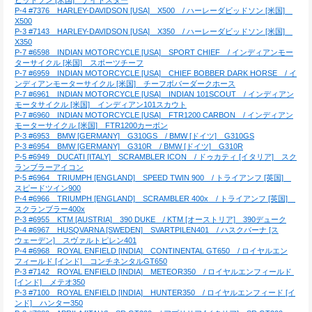
P-4 #7376　HARLEY-DAVIDSON [USA]　X500　/ ハーレーダビッドソン [米国]　
X500
P-3 #7143　HARLEY-DAVIDSON [USA]　X350　/ ハーレーダビッドソン [米国]　
X350
P-7 #6598　INDIAN MOTORCYCLE [USA]　SPORT CHIEF　/ インディアンモー
ターサイクル [米国]　スポーツチーフ
P-7 #6959　INDIAN MOTORCYCLE [USA]　CHIEF BOBBER DARK HORSE　/ イ
ンディアンモーターサイクル [米国]　チーフボバーダークホース
P-7 #6961　INDIAN MOTORCYCLE [USA]　INDIAN 101SCOUT　/ インディアン
モータサイクル [米国]　インディアン101スカウト
P-7 #6960　INDIAN MOTORCYCLE [USA]　FTR1200 CARBON　/ インディアン
モーターサイクル [米国]　FTR1200カーボン
P-3 #6953　BMW [GERMANY]　G310GS　/ BMW [ドイツ]　G310GS
P-3 #6954　BMW [GERMANY]　G310R　/ BMW [ドイツ]　G310R
P-5 #6949　DUCATI [ITALY]　SCRAMBLER ICON　/ ドゥカティ [イタリア]　スク
ランブラーアイコン
P-5 #6964　TRIUMPH [ENGLAND]　SPEED TWIN 900　/ トライアンフ [英国]　
スピードツイン900
P-4 #6966　TRIUMPH [ENGLAND]　SCRAMBLER 400x　/ トライアンフ [英国]　
スクランブラー400x
P-3 #6955　KTM [AUSTRIA]　390 DUKE　/ KTM [オーストリア]　390デューク
P-4 #6967　HUSQVARNA [SWEDEN]　SVARTPILEN401　/ ハスクバーナ [ス
ウェーデン]　スヴァルトピレン401
P-4 #6968　ROYAL ENFIELD [INDIA]　CONTINENTAL GT650　/ ロイヤルエン
フィールド [インド]　コンチネンタルGT650
P-3 #7142　ROYAL ENFIELD [INDIA]　METEOR350　/ ロイヤルエンフィールド 
[インド]　メテオ350
P-3 #7100　ROYAL ENFIELD [INDIA]　HUNTER350　/ ロイヤルエンフィード [イ
ンド]　ハンター350