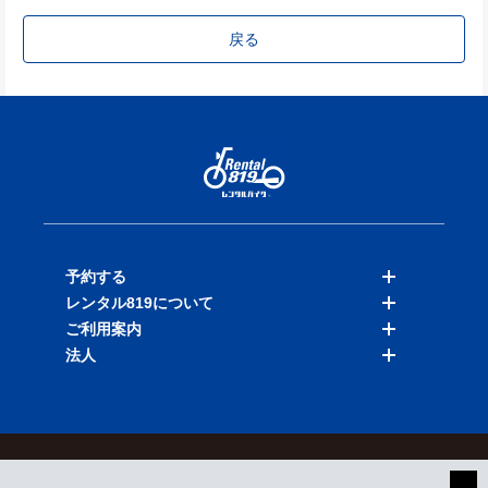
戻る
予約する
レンタル819について
バイクを探す
ご利用案内
店舗を探す
料金表
法人
予約履歴
保険と補償
ご利用ガイド
お知らせ
よくある質問
法人向けサービス
加盟ご希望の方
会員規約
プライバシーポリシー
貸渡約款
特定商取引
運営会社