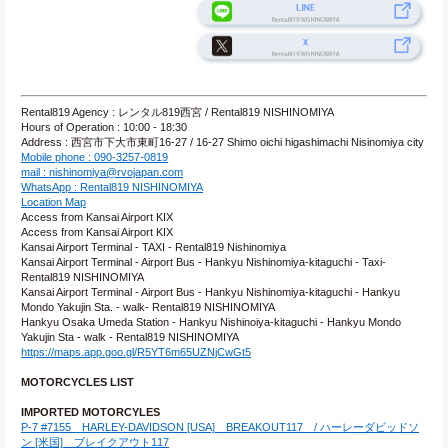
Rental819 Agency : レンタル819西宮 / Rental819 NISHINOMIYA
Hours of Operation : 10:00 - 18:30
Address : 西宮市下大市東町16-27 / 16-27 Shimo oichi higashimachi Nisinomiya city
Mobile phone : 090-3257-0819
mail : nishinomiya@rvojapan.com
WhatsApp : Rental819 NISHINOMIYA
Location Map
Access from Kansai Airport KIX
Access from Kansai Airport KIX
Kansai Airport Terminal - TAXI - Rental819 Nishinomiya
Kansai Airport Terminal - Airport Bus - Hankyu Nishinomiya-kitaguchi - Taxi- 
Rental819 NISHINOMIYA
Kansai Airport Terminal - Airport Bus - Hankyu Nishinomiya-kitaguchi - Hankyu 
Mondo Yakujin Sta. - walk- Rental819 NISHINOMIYA
Hankyu Osaka Umeda Station - Hankyu Nishinoiya-kitaguchi - Hankyu Mondo 
Yakujin Sta - walk - Rental819 NISHINOMIYA
https://maps.app.goo.gl/R5YT6m65UZNjCwGt5
MOTORCYCLES LIST
IMPORTED MOTORCYLES
P-7 #7155　HARLEY-DAVIDSON [USA]　BREAKOUT117　/ ハーレーダビッドソ
ン [米国]　ブレイクアウト117