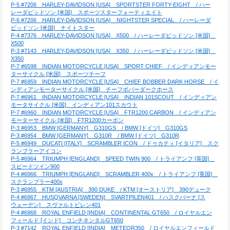
P-5 #7206　HARLEY-DAVIDSON [USA]　SPORTSTER FORTY-EIGHT　/ ハー
レーダビッドソン [米国]　スポーツスターフォーティエイト
P-6 #7206　HARLEY-DAVIDSON [USA}　NIGHTSTER SPECIAL　/ ハーレーダ
ビッドソン [米国]　ナイトスター
P-4 #7376　HARLEY-DAVIDSON [USA]　X500　/ ハーレーダビッドソン [米国]　
X500
P-3 #7143　HARLEY-DAVIDSON [USA]　X350　/ ハーレーダビッドソン [米国]　
X350
P-7 #6598　INDIAN MOTORCYCLE [USA]　SPORT CHIEF　/ インディアンモー
ターサイクル [米国]　スポーツチーフ
P-7 #6959　INDIAN MOTORCYCLE [USA]　CHIEF BOBBER DARK HORSE　/ イ
ンディアンモーターサイクル [米国]　チーフボバーダークホース
P-7 #6961　INDIAN MOTORCYCLE [USA]　INDIAN 101SCOUT　/ インディアン
モータサイクル [米国]　インディアン101スカウト
P-7 #6960　INDIAN MOTORCYCLE [USA]　FTR1200 CARBON　/ インディアン
モーターサイクル [米国]　FTR1200カーボン
P-3 #6953　BMW [GERMANY]　G310GS　/ BMW [ドイツ]　G310GS
P-3 #6954　BMW [GERMANY]　G310R　/ BMW [ドイツ]　G310R
P-5 #6949　DUCATI [ITALY]　SCRAMBLER ICON　/ ドゥカティ [イタリア]　スク
ランブラーアイコン
P-5 #6964　TRIUMPH [ENGLAND]　SPEED TWIN 900　/ トライアンフ [英国]　
スピードツイン900
P-4 #6966　TRIUMPH [ENGLAND]　SCRAMBLER 400x　/ トライアンフ [英国]　
スクランブラー400x
P-3 #6955　KTM [AUSTRIA]　390 DUKE　/ KTM [オーストリア]　390デューク
P-4 #6967　HUSQVARNA [SWEDEN]　SVARTPILEN401　/ ハスクバーナ [ス
ウェーデン]　スヴァルトピレン401
P-4 #6968　ROYAL ENFIELD [INDIA]　CONTINENTAL GT650　/ ロイヤルエン
フィールド [インド]　コンチネンタルGT650
P-3 #7142　ROYAL ENFIELD [INDIA]　METEOR350　/ ロイヤルエンフィールド 