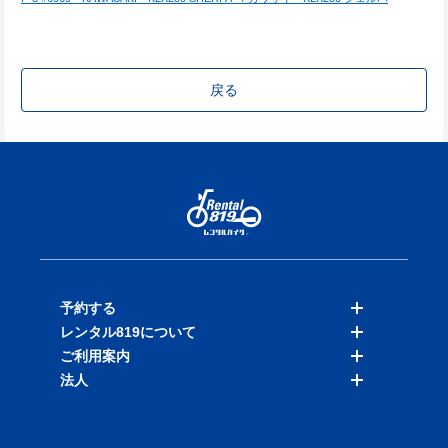
戻る
予約する
レンタル819について
バイクを探す
ご利用案内
店舗を探す
料金表
法人
予約履歴
保険と補償
ご利用ガイド
お知らせ
よくある質問
法人向けサービス
加盟ご希望の方