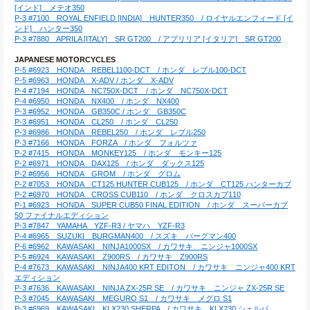
[インド]　メテオ350
P-3 #7100　ROYAL ENFIELD [INDIA]　HUNTER350　/ ロイヤルエンフィード [イ
ンド]　ハンター350
P-3 #7880　APRILA [ITALY]　SR GT200　/ アプリリア [イタリア]　SR GT200
JAPANESE MOTORCYCLES
P-5 #6923　HONDA　REBEL1100-DCT　/ ホンダ　レブル100-DCT
P-5 #6963　HONDA　X-ADV / ホンダ　X-ADV
P-4 #7194　HONDA　NC750X-DCT　/ ホンダ　NC750X-DCT
P-4 #6950　HONDA　NX400　/ ホンダ　NX400
P-3 #6952　HONDA　GB350C / ホンダ　GB350C
P-3 #6951　HONDA　CL250　/ ホンダ　CL250
P-3 #6986　HONDA　REBEL250　/ ホンダ　レブル250
P-3 #7166　HONDA　FORZA　/ ホンダ　フォルツァ
P-2 #7415　HONDA　MONKEY125　/ ホンダ　モンキー125
P-2 #6971　HONDA　DAX125　/ ホンダ　ダックス125
P-2 #6956　HONDA　GROM　/ ホンダ　グロム
P-2 #7053　HONDA　CT125 HUNTER CUB125　/ ホンダ　CT125 ハンターカブ
P-2 #6970　HONDA　CROSS CUB110　/ ホンダ　クロスカブ110
P-1 #6923　HONDA　SUPER CUB50 FINAL EDITION　/ ホンダ　スーパーカブ
50 ファイナルエディション
P-3 #7847　YAMAHA　YZF-R3 / ヤマハ　YZF-R3
P-4 #6965　SUZUKI　BURGMAN400　/ スズキ　バーグマン400
P-6 #6962　KAWASAKI　NINJA1000SX　/ カワサキ　ニンジャ1000SX
P-5 #6924　KAWASAKI　Z900RS　/ カワサキ　Z900RS
P-4 #7673　KAWASAKI　NINJA400 KRT EDITON　/ カワサキ　ニンジャ400 KRT
エディション
P-3 #7636　KAWASAKI　NINJA ZX-25R SE　/ カワサキ　ニンジャ ZX-25R SE
P-3 #7045　KAWASAKI　MEGURO S1　/ カワサキ　メグロ S1
P-3 #6969　KAWASAKI　KLX230 SHERPA　/ カワサキ　KLX230 シェルパ