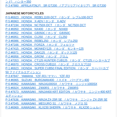
ンド]　ハンター350
P-3 #7880　APRILA [ITALY]　SR GT200　/ アプリリア [イタリア]　SR GT200
JAPANESE MOTORCYCLES
P-5 #6923　HONDA　REBEL1100-DCT　/ ホンダ　レブル100-DCT
P-5 #6963　HONDA　X-ADV / ホンダ　X-ADV
P-4 #7194　HONDA　NC750X-DCT　/ ホンダ　NC750X-DCT
P-4 #6950　HONDA　NX400　/ ホンダ　NX400
P-3 #6952　HONDA　GB350C / ホンダ　GB350C
P-3 #6951　HONDA　CL250　/ ホンダ　CL250
P-3 #6986　HONDA　REBEL250　/ ホンダ　レブル250
P-3 #7166　HONDA　FORZA　/ ホンダ　フォルツァ
P-2 #7415　HONDA　MONKEY125　/ ホンダ　モンキー125
P-2 #6971　HONDA　DAX125　/ ホンダ　ダックス125
P-2 #6956　HONDA　GROM　/ ホンダ　グロム
P-2 #7053　HONDA　CT125 HUNTER CUB125　/ ホンダ　CT125 ハンターカブ
P-2 #6970　HONDA　CROSS CUB110　/ ホンダ　クロスカブ110
P-1 #6923　HONDA　SUPER CUB50 FINAL EDITION　/ ホンダ　スーパーカブ
50 ファイナルエディション
P-3 #7847　YAMAHA　YZF-R3 / ヤマハ　YZF-R3
P-4 #6965　SUZUKI　BURGMAN400　/ スズキ　バーグマン400
P-6 #6962　KAWASAKI　NINJA1000SX　/ カワサキ　ニンジャ1000SX
P-5 #6924　KAWASAKI　Z900RS　/ カワサキ　Z900RS
P-4 #7673　KAWASAKI　NINJA400 KRT EDITON　/ カワサキ　ニンジャ400 KRT
エディション
P-3 #7636　KAWASAKI　NINJA ZX-25R SE　/ カワサキ　ニンジャ ZX-25R SE
P-3 #7045　KAWASAKI　MEGURO S1　/ カワサキ　メグロ S1
P-3 #6969　KAWASAKI　KLX230 SHERPA　/ カワサキ　KLX230 シェルパ