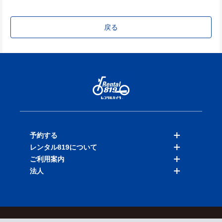
戻る
予約する
レンタル819について
バイクを探す
ご利用案内
店舗を探す
料金表
法人
予約履歴
保険と補償
ご利用ガイド
お知らせ
よくある質問
法人向けサービス
加盟ご希望の方