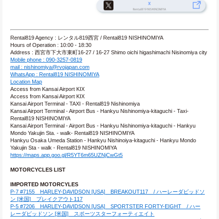
Rental819 Agency : レンタル819西宮 / Rental819 NISHINOMIYA
Hours of Operation : 10:00 - 18:30
Address : 西宮市下大市東町16-27 / 16-27 Shimo oichi higashimachi Nisinomiya city
Mobile phone : 090-3257-0819
mail : nishinomiya@rvojapan.com
WhatsApp : Rental819 NISHINOMIYA
Location Map
Access from Kansai Airport KIX
Access from Kansai Airport KIX
Kansai Airport Terminal - TAXI - Rental819 Nishinomiya
Kansai Airport Terminal - Airport Bus - Hankyu Nishinomiya-kitaguchi - Taxi- 
Rental819 NISHINOMIYA
Kansai Airport Terminal - Airport Bus - Hankyu Nishinomiya-kitaguchi - Hankyu 
Mondo Yakujin Sta. - walk- Rental819 NISHINOMIYA
Hankyu Osaka Umeda Station - Hankyu Nishinoiya-kitaguchi - Hankyu Mondo 
Yakujin Sta - walk - Rental819 NISHINOMIYA
https://maps.app.goo.gl/R5YT6m65UZNjCwGt5
MOTORCYCLES LIST
IMPORTED MOTORCYLES
P-7 #7155　HARLEY-DAVIDSON [USA]　BREAKOUT117　/ ハーレーダビッドソ
ン [米国]　ブレイクアウト117
P-5 #7206　HARLEY-DAVIDSON [USA]　SPORTSTER FORTY-EIGHT　/ ハー
レーダビッドソン [米国]　スポーツスターフォーティエイト