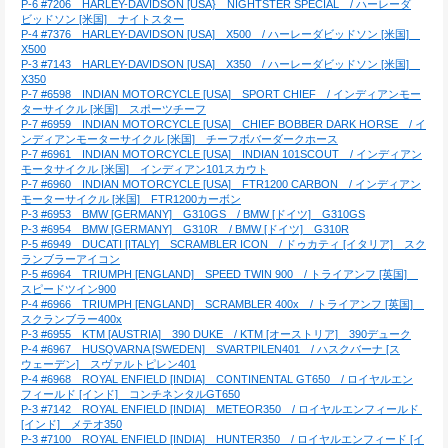
P-6 #7206　HARLEY-DAVIDSON [USA}　NIGHTSTER SPECIAL　/ ハーレーダ
ビッドソン [米国]　ナイトスター
P-4 #7376　HARLEY-DAVIDSON [USA]　X500　/ ハーレーダビッドソン [米国]　
X500
P-3 #7143　HARLEY-DAVIDSON [USA]　X350　/ ハーレーダビッドソン [米国]　
X350
P-7 #6598　INDIAN MOTORCYCLE [USA]　SPORT CHIEF　/ インディアンモー
ターサイクル [米国]　スポーツチーフ
P-7 #6959　INDIAN MOTORCYCLE [USA]　CHIEF BOBBER DARK HORSE　/ イ
ンディアンモーターサイクル [米国]　チーフボバーダークホース
P-7 #6961　INDIAN MOTORCYCLE [USA]　INDIAN 101SCOUT　/ インディアン
モータサイクル [米国]　インディアン101スカウト
P-7 #6960　INDIAN MOTORCYCLE [USA]　FTR1200 CARBON　/ インディアン
モーターサイクル [米国]　FTR1200カーボン
P-3 #6953　BMW [GERMANY]　G310GS　/ BMW [ドイツ]　G310GS
P-3 #6954　BMW [GERMANY]　G310R　/ BMW [ドイツ]　G310R
P-5 #6949　DUCATI [ITALY]　SCRAMBLER ICON　/ ドゥカティ [イタリア]　スク
ランブラーアイコン
P-5 #6964　TRIUMPH [ENGLAND]　SPEED TWIN 900　/ トライアンフ [英国]　
スピードツイン900
P-4 #6966　TRIUMPH [ENGLAND]　SCRAMBLER 400x　/ トライアンフ [英国]　
スクランブラー400x
P-3 #6955　KTM [AUSTRIA]　390 DUKE　/ KTM [オーストリア]　390デューク
P-4 #6967　HUSQVARNA [SWEDEN]　SVARTPILEN401　/ ハスクバーナ [ス
ウェーデン]　スヴァルトピレン401
P-4 #6968　ROYAL ENFIELD [INDIA]　CONTINENTAL GT650　/ ロイヤルエン
フィールド [インド]　コンチネンタルGT650
P-3 #7142　ROYAL ENFIELD [INDIA]　METEOR350　/ ロイヤルエンフィールド 
[インド]　メテオ350
P-3 #7100　ROYAL ENFIELD [INDIA]　HUNTER350　/ ロイヤルエンフィード [イ