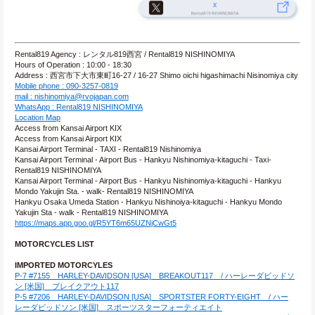
Rental819 Agency : レンタル819西宮 / Rental819 NISHINOMIYA
Hours of Operation : 10:00 - 18:30
Address : 西宮市下大市東町16-27 / 16-27 Shimo oichi higashimachi Nisinomiya city
Mobile phone : 090-3257-0819
mail : nishinomiya@rvojapan.com
WhatsApp : Rental819 NISHINOMIYA
Location Map
Access from Kansai Airport KIX
Access from Kansai Airport KIX
Kansai Airport Terminal - TAXI - Rental819 Nishinomiya
Kansai Airport Terminal - Airport Bus - Hankyu Nishinomiya-kitaguchi - Taxi- 
Rental819 NISHINOMIYA
Kansai Airport Terminal - Airport Bus - Hankyu Nishinomiya-kitaguchi - Hankyu 
Mondo Yakujin Sta. - walk- Rental819 NISHINOMIYA
Hankyu Osaka Umeda Station - Hankyu Nishinoiya-kitaguchi - Hankyu Mondo 
Yakujin Sta - walk - Rental819 NISHINOMIYA
https://maps.app.goo.gl/R5YT6m65UZNjCwGt5
MOTORCYCLES LIST
IMPORTED MOTORCYLES
P-7 #7155　HARLEY-DAVIDSON [USA]　BREAKOUT117　/ ハーレーダビッドソ
ン [米国]　ブレイクアウト117
P-5 #7206　HARLEY-DAVIDSON [USA]　SPORTSTER FORTY-EIGHT　/ ハー
レーダビッドソン [米国]　スポーツスターフォーティエイト