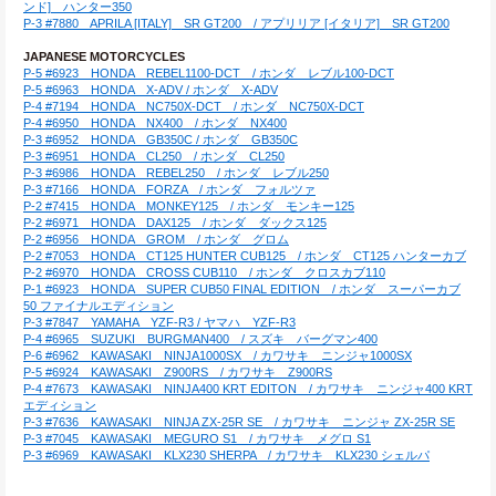
ンド]　ハンター350
P-3 #7880　APRILA [ITALY]　SR GT200　/ アプリリア [イタリア]　SR GT200
JAPANESE MOTORCYCLES
P-5 #6923　HONDA　REBEL1100-DCT　/ ホンダ　レブル100-DCT
P-5 #6963　HONDA　X-ADV / ホンダ　X-ADV
P-4 #7194　HONDA　NC750X-DCT　/ ホンダ　NC750X-DCT
P-4 #6950　HONDA　NX400　/ ホンダ　NX400
P-3 #6952　HONDA　GB350C / ホンダ　GB350C
P-3 #6951　HONDA　CL250　/ ホンダ　CL250
P-3 #6986　HONDA　REBEL250　/ ホンダ　レブル250
P-3 #7166　HONDA　FORZA　/ ホンダ　フォルツァ
P-2 #7415　HONDA　MONKEY125　/ ホンダ　モンキー125
P-2 #6971　HONDA　DAX125　/ ホンダ　ダックス125
P-2 #6956　HONDA　GROM　/ ホンダ　グロム
P-2 #7053　HONDA　CT125 HUNTER CUB125　/ ホンダ　CT125 ハンターカブ
P-2 #6970　HONDA　CROSS CUB110　/ ホンダ　クロスカブ110
P-1 #6923　HONDA　SUPER CUB50 FINAL EDITION　/ ホンダ　スーパーカブ
50 ファイナルエディション
P-3 #7847　YAMAHA　YZF-R3 / ヤマハ　YZF-R3
P-4 #6965　SUZUKI　BURGMAN400　/ スズキ　バーグマン400
P-6 #6962　KAWASAKI　NINJA1000SX　/ カワサキ　ニンジャ1000SX
P-5 #6924　KAWASAKI　Z900RS　/ カワサキ　Z900RS
P-4 #7673　KAWASAKI　NINJA400 KRT EDITON　/ カワサキ　ニンジャ400 KRT
エディション
P-3 #7636　KAWASAKI　NINJA ZX-25R SE　/ カワサキ　ニンジャ ZX-25R SE
P-3 #7045　KAWASAKI　MEGURO S1　/ カワサキ　メグロ S1
P-3 #6969　KAWASAKI　KLX230 SHERPA　/ カワサキ　KLX230 シェルパ