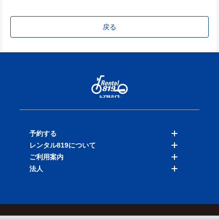
戻る
予約する
レンタル819について
バイクを探す
ご利用案内
店舗を探す
料金表
法人
予約履歴
保険と補償
ご利用ガイド
お知らせ
よくある質問
法人向けサービス
加盟ご希望の方