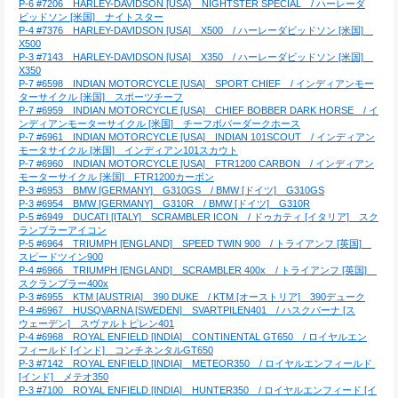
P-6 #7206　HARLEY-DAVIDSON [USA}　NIGHTSTER SPECIAL　/ ハーレーダ
ビッドソン [米国]　ナイトスター
P-4 #7376　HARLEY-DAVIDSON [USA]　X500　/ ハーレーダビッドソン [米国]　
X500
P-3 #7143　HARLEY-DAVIDSON [USA]　X350　/ ハーレーダビッドソン [米国]　
X350
P-7 #6598　INDIAN MOTORCYCLE [USA]　SPORT CHIEF　/ インディアンモー
ターサイクル [米国]　スポーツチーフ
P-7 #6959　INDIAN MOTORCYCLE [USA]　CHIEF BOBBER DARK HORSE　/ イ
ンディアンモーターサイクル [米国]　チーフボバーダークホース
P-7 #6961　INDIAN MOTORCYCLE [USA]　INDIAN 101SCOUT　/ インディアン
モータサイクル [米国]　インディアン101スカウト
P-7 #6960　INDIAN MOTORCYCLE [USA]　FTR1200 CARBON　/ インディアン
モーターサイクル [米国]　FTR1200カーボン
P-3 #6953　BMW [GERMANY]　G310GS　/ BMW [ドイツ]　G310GS
P-3 #6954　BMW [GERMANY]　G310R　/ BMW [ドイツ]　G310R
P-5 #6949　DUCATI [ITALY]　SCRAMBLER ICON　/ ドゥカティ [イタリア]　スク
ランブラーアイコン
P-5 #6964　TRIUMPH [ENGLAND]　SPEED TWIN 900　/ トライアンフ [英国]　
スピードツイン900
P-4 #6966　TRIUMPH [ENGLAND]　SCRAMBLER 400x　/ トライアンフ [英国]　
スクランブラー400x
P-3 #6955　KTM [AUSTRIA]　390 DUKE　/ KTM [オーストリア]　390デューク
P-4 #6967　HUSQVARNA [SWEDEN]　SVARTPILEN401　/ ハスクバーナ [ス
ウェーデン]　スヴァルトピレン401
P-4 #6968　ROYAL ENFIELD [INDIA]　CONTINENTAL GT650　/ ロイヤルエン
フィールド [インド]　コンチネンタルGT650
P-3 #7142　ROYAL ENFIELD [INDIA]　METEOR350　/ ロイヤルエンフィールド 
[インド]　メテオ350
P-3 #7100　ROYAL ENFIELD [INDIA]　HUNTER350　/ ロイヤルエンフィード [イ