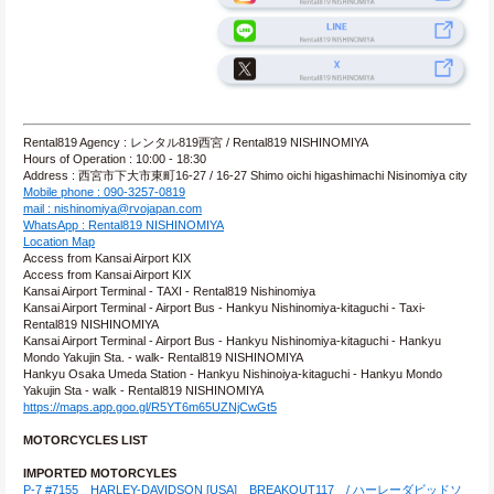
Rental819 Agency : レンタル819西宮 / Rental819 NISHINOMIYA
Hours of Operation : 10:00 - 18:30
Address : 西宮市下大市東町16-27 / 16-27 Shimo oichi higashimachi Nisinomiya city
Mobile phone : 090-3257-0819
mail : nishinomiya@rvojapan.com
WhatsApp : Rental819 NISHINOMIYA
Location Map
Access from Kansai Airport KIX
Access from Kansai Airport KIX
Kansai Airport Terminal - TAXI - Rental819 Nishinomiya
Kansai Airport Terminal - Airport Bus - Hankyu Nishinomiya-kitaguchi - Taxi- 
Rental819 NISHINOMIYA
Kansai Airport Terminal - Airport Bus - Hankyu Nishinomiya-kitaguchi - Hankyu 
Mondo Yakujin Sta. - walk- Rental819 NISHINOMIYA
Hankyu Osaka Umeda Station - Hankyu Nishinoiya-kitaguchi - Hankyu Mondo 
Yakujin Sta - walk - Rental819 NISHINOMIYA
https://maps.app.goo.gl/R5YT6m65UZNjCwGt5
MOTORCYCLES LIST
IMPORTED MOTORCYLES
P-7 #7155　HARLEY-DAVIDSON [USA]　BREAKOUT117　/ ハーレーダビッドソ