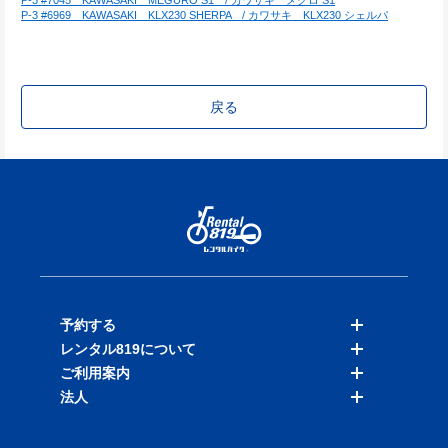
P-3 #6969　KAWASAKI　KLX230 SHERPA　/ カワサキ　KLX230 シェルパ
戻る
予約する
レンタル819について
バイクを探す
ご利用案内
店舗を探す
料金表
法人
予約履歴
保険と補償
ご利用ガイド
お知らせ
よくある質問
法人向けサービス