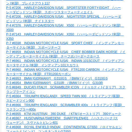
ン [米国]　ブレイクアウト117
P-5 #7206　HARLEY-DAVIDSON [USA]　SPORTSTER FORTY-EIGHT　/ ハー
レーダビッドソン [米国]　スポーツスターフォーティエイト
P-6 #7206　HARLEY-DAVIDSON [USA}　NIGHTSTER SPECIAL　/ ハーレーダ
ビッドソン [米国]　ナイトスター
P-4 #7376　HARLEY-DAVIDSON [USA]　X500　/ ハーレーダビッドソン [米国]　
X500
P-3 #7143　HARLEY-DAVIDSON [USA]　X350　/ ハーレーダビッドソン [米国]　
X350
P-7 #6598　INDIAN MOTORCYCLE [USA]　SPORT CHIEF　/ インディアンモー
ターサイクル [米国]　スポーツチーフ
P-7 #6959　INDIAN MOTORCYCLE [USA]　CHIEF BOBBER DARK HORSE　/ イ
ンディアンモーターサイクル [米国]　チーフボバーダークホース
P-7 #6961　INDIAN MOTORCYCLE [USA]　INDIAN 101SCOUT　/ インディアン
モータサイクル [米国]　インディアン101スカウト
P-7 #6960　INDIAN MOTORCYCLE [USA]　FTR1200 CARBON　/ インディアン
モーターサイクル [米国]　FTR1200カーボン
P-3 #6953　BMW [GERMANY]　G310GS　/ BMW [ドイツ]　G310GS
P-3 #6954　BMW [GERMANY]　G310R　/ BMW [ドイツ]　G310R
P-5 #6949　DUCATI [ITALY]　SCRAMBLER ICON　/ ドゥカティ [イタリア]　スク
ランブラーアイコン
P-5 #6964　TRIUMPH [ENGLAND]　SPEED TWIN 900　/ トライアンフ [英国]　
スピードツイン900
P-4 #6966　TRIUMPH [ENGLAND]　SCRAMBLER 400x　/ トライアンフ [英国]　
スクランブラー400x
P-3 #6955　KTM [AUSTRIA]　390 DUKE　/ KTM [オーストリア]　390デューク
P-4 #6967　HUSQVARNA [SWEDEN]　SVARTPILEN401　/ ハスクバーナ [ス
ウェーデン]　スヴァルトピレン401
P-4 #6968　ROYAL ENFIELD [INDIA]　CONTINENTAL GT650　/ ロイヤルエン
フィールド [インド]　コンチネンタルGT650