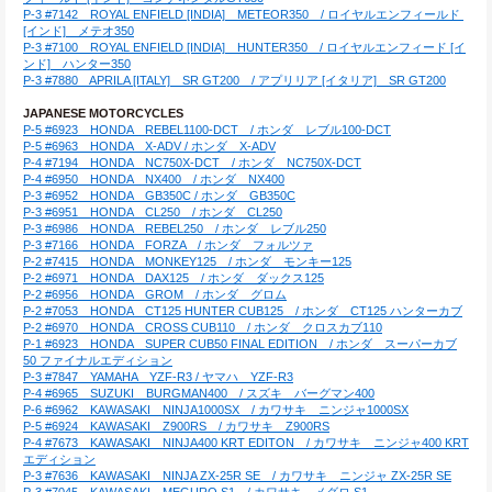
P-3 #7142　ROYAL ENFIELD [INDIA]　METEOR350　/ ロイヤルエンフィールド 
[インド]　メテオ350
P-3 #7100　ROYAL ENFIELD [INDIA]　HUNTER350　/ ロイヤルエンフィード [イ
ンド]　ハンター350
P-3 #7880　APRILA [ITALY]　SR GT200　/ アプリリア [イタリア]　SR GT200
JAPANESE MOTORCYCLES
P-5 #6923　HONDA　REBEL1100-DCT　/ ホンダ　レブル100-DCT
P-5 #6963　HONDA　X-ADV / ホンダ　X-ADV
P-4 #7194　HONDA　NC750X-DCT　/ ホンダ　NC750X-DCT
P-4 #6950　HONDA　NX400　/ ホンダ　NX400
P-3 #6952　HONDA　GB350C / ホンダ　GB350C
P-3 #6951　HONDA　CL250　/ ホンダ　CL250
P-3 #6986　HONDA　REBEL250　/ ホンダ　レブル250
P-3 #7166　HONDA　FORZA　/ ホンダ　フォルツァ
P-2 #7415　HONDA　MONKEY125　/ ホンダ　モンキー125
P-2 #6971　HONDA　DAX125　/ ホンダ　ダックス125
P-2 #6956　HONDA　GROM　/ ホンダ　グロム
P-2 #7053　HONDA　CT125 HUNTER CUB125　/ ホンダ　CT125 ハンターカブ
P-2 #6970　HONDA　CROSS CUB110　/ ホンダ　クロスカブ110
P-1 #6923　HONDA　SUPER CUB50 FINAL EDITION　/ ホンダ　スーパーカブ
50 ファイナルエディション
P-3 #7847　YAMAHA　YZF-R3 / ヤマハ　YZF-R3
P-4 #6965　SUZUKI　BURGMAN400　/ スズキ　バーグマン400
P-6 #6962　KAWASAKI　NINJA1000SX　/ カワサキ　ニンジャ1000SX
P-5 #6924　KAWASAKI　Z900RS　/ カワサキ　Z900RS
P-4 #7673　KAWASAKI　NINJA400 KRT EDITON　/ カワサキ　ニンジャ400 KRT
エディション
P-3 #7636　KAWASAKI　NINJA ZX-25R SE　/ カワサキ　ニンジャ ZX-25R SE
P-3 #7045　KAWASAKI　MEGURO S1　/ カワサキ　メグロ S1