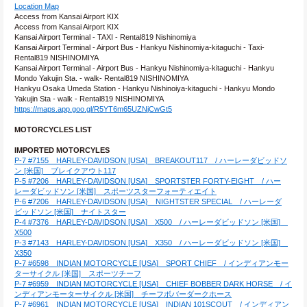
Location Map
Access from Kansai Airport KIX
Access from Kansai Airport KIX
Kansai Airport Terminal - TAXI - Rental819 Nishinomiya
Kansai Airport Terminal - Airport Bus - Hankyu Nishinomiya-kitaguchi - Taxi- 
Rental819 NISHINOMIYA
Kansai Airport Terminal - Airport Bus - Hankyu Nishinomiya-kitaguchi - Hankyu 
Mondo Yakujin Sta. - walk- Rental819 NISHINOMIYA
Hankyu Osaka Umeda Station - Hankyu Nishinoiya-kitaguchi - Hankyu Mondo 
Yakujin Sta - walk - Rental819 NISHINOMIYA
https://maps.app.goo.gl/R5YT6m65UZNjCwGt5
MOTORCYCLES LIST
IMPORTED MOTORCYLES
P-7 #7155　HARLEY-DAVIDSON [USA]　BREAKOUT117　/ ハーレーダビッドソ
ン [米国]　ブレイクアウト117
P-5 #7206　HARLEY-DAVIDSON [USA]　SPORTSTER FORTY-EIGHT　/ ハー
レーダビッドソン [米国]　スポーツスターフォーティエイト
P-6 #7206　HARLEY-DAVIDSON [USA}　NIGHTSTER SPECIAL　/ ハーレーダ
ビッドソン [米国]　ナイトスター
P-4 #7376　HARLEY-DAVIDSON [USA]　X500　/ ハーレーダビッドソン [米国]　
X500
P-3 #7143　HARLEY-DAVIDSON [USA]　X350　/ ハーレーダビッドソン [米国]　
X350
P-7 #6598　INDIAN MOTORCYCLE [USA]　SPORT CHIEF　/ インディアンモー
ターサイクル [米国]　スポーツチーフ
P-7 #6959　INDIAN MOTORCYCLE [USA]　CHIEF BOBBER DARK HORSE　/ イ
ンディアンモーターサイクル [米国]　チーフボバーダークホース
P-7 #6961　INDIAN MOTORCYCLE [USA]　INDIAN 101SCOUT　/ インディアン