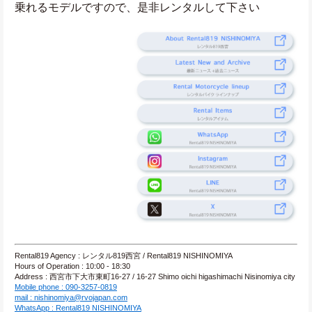
乗れるモデルですので、是非レンタルして下さい
Rental819 Agency : レンタル819西宮 / Rental819 NISHINOMIYA
Hours of Operation : 10:00 - 18:30
Address : 西宮市下大市東町16-27 / 16-27 Shimo oichi higashimachi Nisinomiya city
Mobile phone : 090-3257-0819
mail : nishinomiya@rvojapan.com
WhatsApp : Rental819 NISHINOMIYA