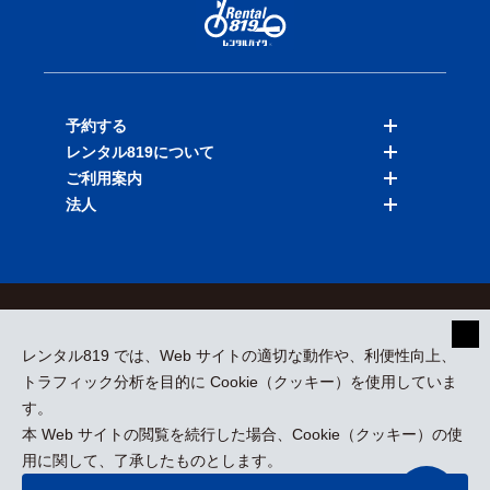
予約する
レンタル819について
バイクを探す
ご利用案内
店舗を探す
料金表
法人
予約履歴
保険と補償
ご利用ガイド
お知らせ
よくある質問
法人向けサービス
加盟ご希望の方
会員規約
プライバシーポリシー
貸渡約款
特定商取引
運営会社
レンタル819 では、Web サイトの適切な動作や、利便性向上、
採用情報
プレスリリース
トラフィック分析を目的に Cookie（クッキー）を使用していま
す。
本 Web サイトの閲覧を続行した場合、Cookie（クッキー）の使
kizuki Rental Service © All Rights Reserved.
用に関して、了承したものとします。