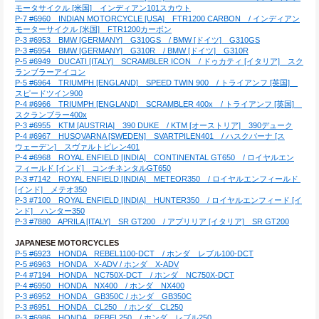
モータサイクル [米国]　インディアン101スカウト
P-7 #6960　INDIAN MOTORCYCLE [USA]　FTR1200 CARBON　/ インディアン
モーターサイクル [米国]　FTR1200カーボン
P-3 #6953　BMW [GERMANY]　G310GS　/ BMW [ドイツ]　G310GS
P-3 #6954　BMW [GERMANY]　G310R　/ BMW [ドイツ]　G310R
P-5 #6949　DUCATI [ITALY]　SCRAMBLER ICON　/ ドゥカティ [イタリア]　スク
ランブラーアイコン
P-5 #6964　TRIUMPH [ENGLAND]　SPEED TWIN 900　/ トライアンフ [英国]　
スピードツイン900
P-4 #6966　TRIUMPH [ENGLAND]　SCRAMBLER 400x　/ トライアンフ [英国]　
スクランブラー400x
P-3 #6955　KTM [AUSTRIA]　390 DUKE　/ KTM [オーストリア]　390デューク
P-4 #6967　HUSQVARNA [SWEDEN]　SVARTPILEN401　/ ハスクバーナ [ス
ウェーデン]　スヴァルトピレン401
P-4 #6968　ROYAL ENFIELD [INDIA]　CONTINENTAL GT650　/ ロイヤルエン
フィールド [インド]　コンチネンタルGT650
P-3 #7142　ROYAL ENFIELD [INDIA]　METEOR350　/ ロイヤルエンフィールド 
[インド]　メテオ350
P-3 #7100　ROYAL ENFIELD [INDIA]　HUNTER350　/ ロイヤルエンフィード [イ
ンド]　ハンター350
P-3 #7880　APRILA [ITALY]　SR GT200　/ アプリリア [イタリア]　SR GT200
JAPANESE MOTORCYCLES
P-5 #6923　HONDA　REBEL1100-DCT　/ ホンダ　レブル100-DCT
P-5 #6963　HONDA　X-ADV / ホンダ　X-ADV
P-4 #7194　HONDA　NC750X-DCT　/ ホンダ　NC750X-DCT
P-4 #6950　HONDA　NX400　/ ホンダ　NX400
P-3 #6952　HONDA　GB350C / ホンダ　GB350C
P-3 #6951　HONDA　CL250　/ ホンダ　CL250
P-3 #6986　HONDA　REBEL250　/ ホンダ　レブル250