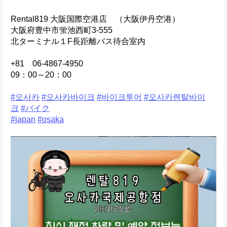
Rental819 大阪国際空港店　（大阪伊丹空港）
大阪府豊中市蛍池西町3-555
北ターミナル１F長距離バス待合室内
+81　06-4867-4950
09：00～20：00
#오사카
#오사카바이크
#바이크투어
#오사카렌탈바이
크
#バイク
#japan
#osaka