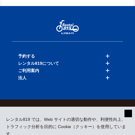
予約する
レンタル819について
バイクを探す
ご利用案内
店舗を探す
料金表
法人
予約履歴
保険と補償
ご利用ガイド
お知らせ
よくある質問
法人向けサービス
加盟ご希望の方
会員規約
プライバシーポリシー
貸渡約款
特定商取引
運営会社
レンタル819 では、Web サイトの適切な動作や、利便性向上、
採用情報
プレスリリース
トラフィック分析を目的に Cookie（クッキー）を使用していま
す。