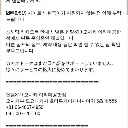
게 질문해주세요.
☑️렌탈819 사이트가 한국어가 지원되지 않는 점 양해 부탁
드립니다
⚠️해당 카카오톡 안내 채널은 렌탈819 오사카 이타미공항
점에서 단독 운영중인 채널입니다.
다른 점포의 정보, 예약 내용 등은 확인 할 수 없는 점 확인 
부탁드립니다.
カカオトークはまだ日本語をサポートしていません。
徐々にサービスの拡大に努めてまいります。
====================================
렌탈819 오사카 이타미공항점
오사카부 도요나카시 호타루가이케니시마치 3초메 555
+81 06-4867-4950
09：00～20：00
================================