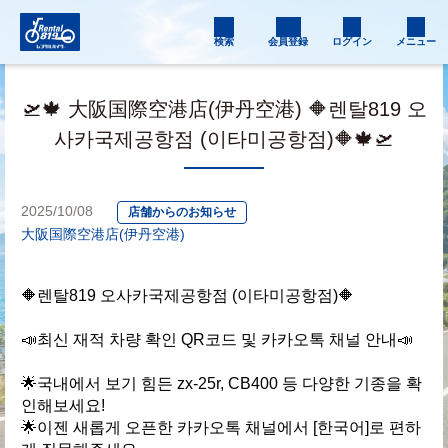
検索
会員登録
ログイン
メニュー
🛫🍁 大阪国際空港店(伊丹空港) 🔶렌탈819 오
사카국제공항점 (이타미공항점)🔶🍁🛫
2025/10/08
店舗からのお知らせ
大阪国際空港店(伊丹空港)
🔶렌탈819 오사카국제공항점 (이타미공항점)🔶
📣최신 재적 차량 확인 QR코드 및 카카오톡 채널 안내📣
🌟국내에서 보기 힘든 zx-25r, CB400 등 다양한 기종을 확
인해보세요!
🌟이젠 새롭게 오픈한 카카오톡 채널에서 [한국어]로 편하