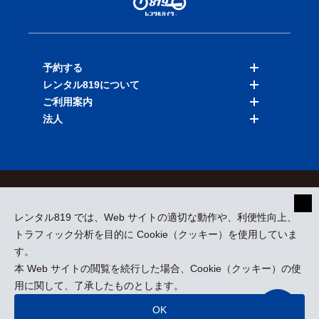
予約する
レンタル819について
バイクを探す
ご利用案内
店舗を探す
料金表
法人
予約履歴
保険と補償
ご利用ガイド
お知らせ
よくある質問
法人向けサービス
加盟ご希望の方
会員規約
プライバシーポリシー
貸渡約款
特定商取引
運営会社
レンタル819 では、Web サイトの適切な動作や、利便性向上、
採用情報
プレスリリース
トラフィック分析を目的に Cookie（クッキー）を使用していま
す。
本 Web サイトの閲覧を続行した場合、Cookie（クッキー）の使
kizuki Rental Service © All Rights Reserved.
用に関して、了承したものとします。
OK