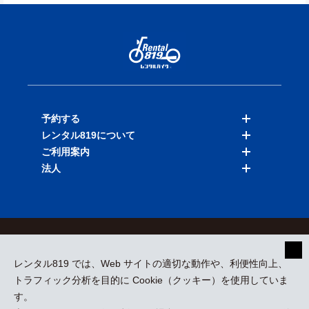
予約する
レンタル819について
バイクを探す
ご利用案内
店舗を探す
料金表
法人
予約履歴
保険と補償
ご利用ガイド
お知らせ
よくある質問
法人向けサービス
加盟ご希望の方
会員規約
プライバシーポリシー
貸渡約款
特定商取引
運営会社
レンタル819 では、Web サイトの適切な動作や、利便性向上、
採用情報
プレスリリース
トラフィック分析を目的に Cookie（クッキー）を使用していま
す。