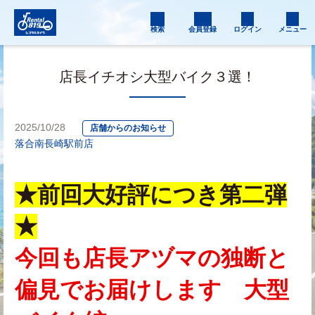
検索
会員登録
ログイン
メニュー
店長イチオシ大型バイク３選！
2025/10/28
店舗からのお知らせ
落合南長崎駅前店
★前回大好評につき第二弾
★
今回も店長アヅマの独断と
偏見でお届けします　大型