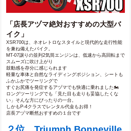
「店長アヅマ絶対おすすめの大型バ
イク」
XSR700は、ネオレトロなスタイルと現代的な走行性能
を兼ね備えたバイク。
MT-07譲りの並列2気筒エンジンは、低速から高回転まで
スムーズに吹け上がり
鼓動感を存分に感じられます
軽量な車体と自然なライディングポジション、シートも
ふかふかでツーリングで
すぐお尻痛を発症するアヅマでも快適に乗れました🏍
ロングツーリングでも「見た目も走りも妥協したくな
い」そんな方にぴったりの一台。
しかもP-4クラスでレンタル代金もお得！
店長アヅマ断然おすすめの１台です
２位　Triumph Bonneville 