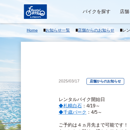
バイクを探す
店舗
Home
お知らせ一覧
店舗からのお知らせ
レ
2025/03/17
店舗からのお知らせ
レンタルバイク開始日
◆札幌白石
：4/19～
◆千歳パーク
：4/5～
ご予約は４ヵ月先まで可能です！