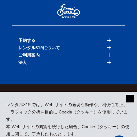
予約する
レンタル819について
バイクを探す
ご利用案内
店舗を探す
料金表
法人
予約履歴
保険と補償
ご利用ガイド
お知らせ
よくある質問
法人向けサービス
加盟ご希望の方
会員規約
プライバシーポリシー
貸渡約款
特定商取引
運営会社
レンタル819 では、Web サイトの適切な動作や、利便性向上、
採用情報
プレスリリース
トラフィック分析を目的に Cookie（クッキー）を使用していま
す。
本 Web サイトの閲覧を続行した場合、Cookie（クッキー）の使
kizuki Rental Service © All Rights Reserved.
用に関して、了承したものとします。