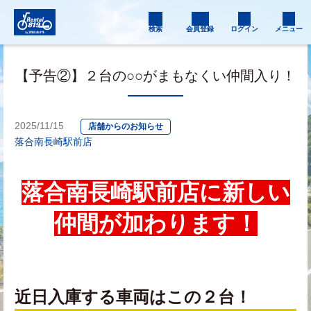
検索
会員登録
ログイン
メニュー
【予告②】２台の○○がまもなくい仲間入り！
2025/11/15
店舗からのお知らせ
落合南長崎駅前店
落合南長崎駅前店に新しい
仲間が加わります！
近日入庫する車両はこの２台！