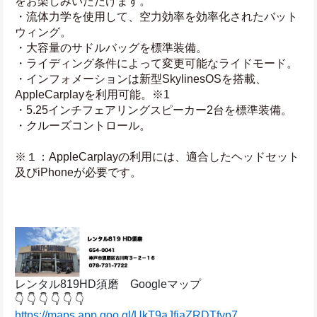
をお楽しみいただけます。
・流体力学を使用して、空力効率を効率化されたバット
ウィング。
・大容量のサドルバッグを標準装備。
・ライディング条件によって変更可能なライドモード。
・インフォメーションは新型SkylinesOSを搭載、
AppleCarplayを利用可能。※1
・5.25インチフェアリングスピーカー2台を標準装備。
・クルーズコントロール。
※１：AppleCarplayの利用には、適合したヘッドセット
及びiPhoneが必要です。
レンタル819HD須磨　Googleマップ
👇 👇 👇 👇 👇 👇
https://maps.app.goo.gl/UkT9aJfiaZRDTfyp7