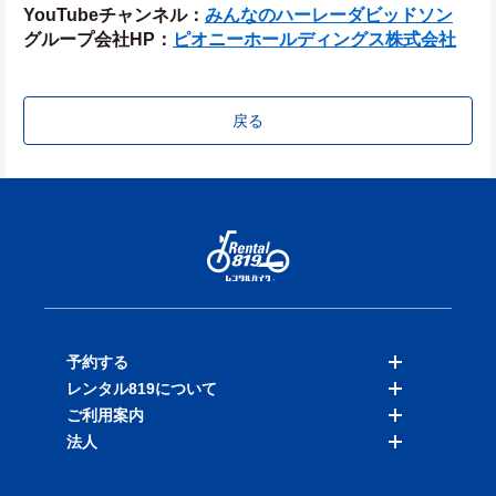
YouTubeチャンネル：
みんなのハーレーダビッドソン
グループ会社HP：
ピオニーホールディングス株式会社
戻る
予約する
レンタル819について
バイクを探す
ご利用案内
店舗を探す
料金表
法人
予約履歴
保険と補償
ご利用ガイド
お知らせ
よくある質問
法人向けサービス