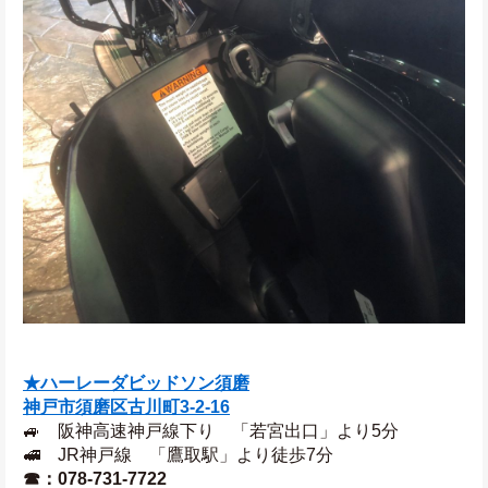
★ハーレーダビッドソン須磨
神戸市須磨区古川町3‐2‐16
🚙　阪神高速神戸線下り　「若宮出口」より5分
🚅　JR神戸線　「鷹取駅」より徒歩7分
☎：078-731-7722