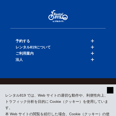
予約する
レンタル819について
バイクを探す
ご利用案内
店舗を探す
料金表
法人
予約履歴
保険と補償
ご利用ガイド
お知らせ
よくある質問
法人向けサービス
加盟ご希望の方
会員規約
プライバシーポリシー
貸渡約款
特定商取引
運営会社
レンタル819 では、Web サイトの適切な動作や、利便性向上、
採用情報
プレスリリース
トラフィック分析を目的に Cookie（クッキー）を使用していま
す。
本 Web サイトの閲覧を続行した場合、Cookie（クッキー）の使
kizuki Rental Service © All Rights Reserved.