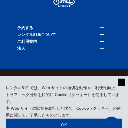
予約する
レンタル819について
バイクを探す
ご利用案内
店舗を探す
料金表
法人
予約履歴
保険と補償
ご利用ガイド
お知らせ
よくある質問
法人向けサービス
加盟ご希望の方
会員規約
プライバシーポリシー
貸渡約款
特定商取引
運営会社
レンタル819 では、Web サイトの適切な動作や、利便性向上、
採用情報
プレスリリース
トラフィック分析を目的に Cookie（クッキー）を使用していま
す。
本 Web サイトの閲覧を続行した場合、Cookie（クッキー）の使
kizuki Rental Service © All Rights Reserved.
用に関して、了承したものとします。
OK