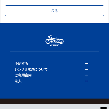
戻る
予約する
レンタル819について
バイクを探す
ご利用案内
店舗を探す
料金表
法人
予約履歴
保険と補償
ご利用ガイド
お知らせ
よくある質問
法人向けサービス
加盟ご希望の方