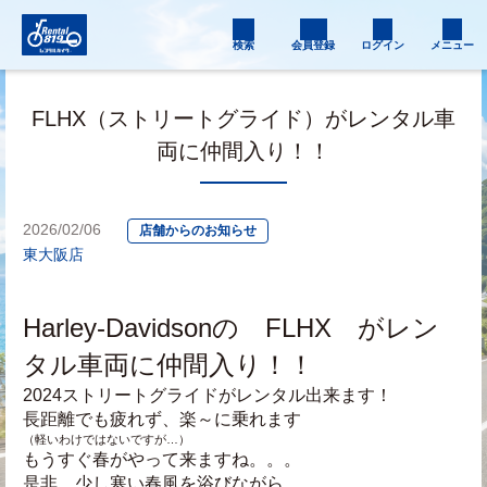
検索
会員登録
ログイン
メニュー
FLHX（ストリートグライド）がレンタル車
両に仲間入り！！
2026/02/06
店舗からのお知らせ
東大阪店
Harley-Davidsonの　FLHX　がレン
タル車両に仲間入り！！
2024ストリートグライドがレンタル出来ます！
長距離でも疲れず、楽～に乗れます　
（軽いわけではないですが…）
もうすぐ春がやって来ますね。。。
是非、少し寒い春風を浴びながら