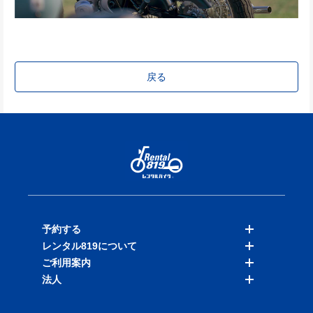
戻る
予約する
レンタル819について
バイクを探す
ご利用案内
店舗を探す
料金表
法人
予約履歴
保険と補償
ご利用ガイド
お知らせ
よくある質問
法人向けサービス