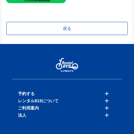
戻る
予約する
レンタル819について
バイクを探す
ご利用案内
店舗を探す
料金表
法人
予約履歴
保険と補償
ご利用ガイド
お知らせ
よくある質問
法人向けサービス