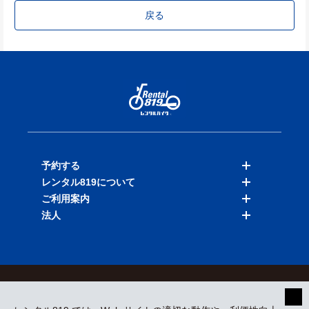
戻る
予約する
レンタル819について
バイクを探す
ご利用案内
店舗を探す
料金表
法人
予約履歴
保険と補償
ご利用ガイド
お知らせ
よくある質問
法人向けサービス
加盟ご希望の方
会員規約
プライバシーポリシー
貸渡約款
特定商取引
運営会社