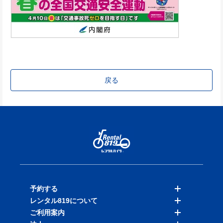
戻る
予約する
レンタル819について
バイクを探す
ご利用案内
店舗を探す
料金表