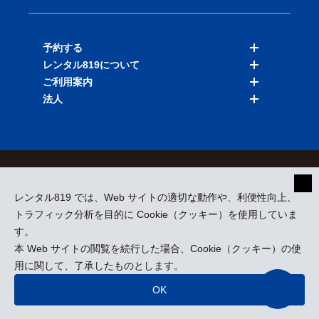
予約する
レンタル819について
バイクを探す
ご利用案内
店舗を探す
料金表
法人
予約履歴
保険と補償
ご利用ガイド
お知らせ
よくある質問
法人向けサービス
加盟ご希望の方
会員規約
プライバシーポリシー
貸渡約款
特定商取引
運営会社
レンタル819 では、Web サイトの適切な動作や、利便性向上、
採用情報
プレスリリース
トラフィック分析を目的に Cookie（クッキー）を使用していま
す。
本 Web サイトの閲覧を続行した場合、Cookie（クッキー）の使
kizuki Rental Service © All Rights Reserved.
用に関して、了承したものとします。
OK