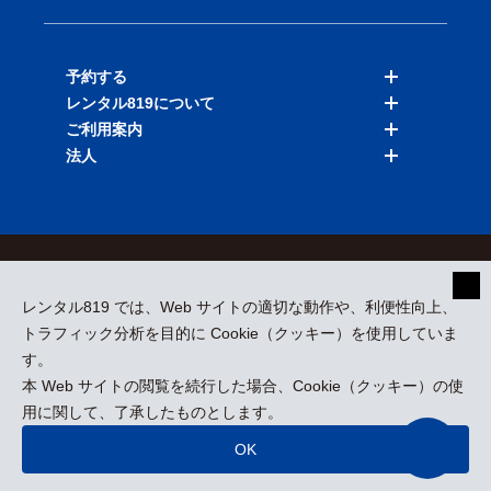
予約する
レンタル819について
バイクを探す
ご利用案内
店舗を探す
料金表
法人
予約履歴
保険と補償
ご利用ガイド
お知らせ
よくある質問
法人向けサービス
加盟ご希望の方
会員規約
プライバシーポリシー
貸渡約款
特定商取引
運営会社
レンタル819 では、Web サイトの適切な動作や、利便性向上、
採用情報
プレスリリース
トラフィック分析を目的に Cookie（クッキー）を使用していま
す。
本 Web サイトの閲覧を続行した場合、Cookie（クッキー）の使
kizuki Rental Service © All Rights Reserved.
用に関して、了承したものとします。
OK