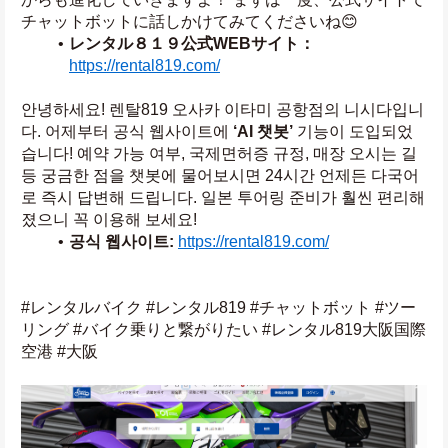
チャットボットに話しかけてみてくださいね😊
レンタル８１９公式WEBサイト：
https://rental819.com/
안녕하세요! 렌탈819 오사카 이타미 공항점의 니시다입니
다. 어제부터 공식 웹사이트에 
‘AI 챗봇’
 기능이 도입되었
습니다! 예약 가능 여부, 국제면허증 규정, 매장 오시는 길 
등 궁금한 점을 챗봇에 물어보시면 24시간 언제든 다국어
로 즉시 답변해 드립니다. 일본 투어링 준비가 훨씬 편리해
졌으니 꼭 이용해 보세요!
공식 웹사이트:
https://rental819.com/
#レンタルバイク #レンタル819 #チャットボット #ツー
リング #バイク乗りと繋がりたい #レンタル819大阪国際
空港 #大阪