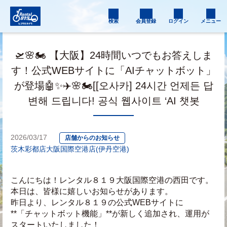
検索
会員登録
ログイン
メニュー
🛫🌸🏍️ 【大阪】24時間いつでもお答えしま
す！公式WEBサイトに「AIチャットボット」
が登場🤖✨✈️🌸🏍️[[오사카] 24시간 언제든 답
변해 드립니다! 공식 웹사이트 ‘AI 챗봇
2026/03/17
店舗からのお知らせ
茨木彩都店
大阪国際空港店(伊丹空港)
こんにちは！レンタル８１９大阪国際空港の西田です。
本日は、皆様に嬉しいお知らせがあります。 
昨日より、レンタル８１９の公式WEBサイトに
**「チャットボット機能」**が新しく追加され、運用が
スタートいたしました！