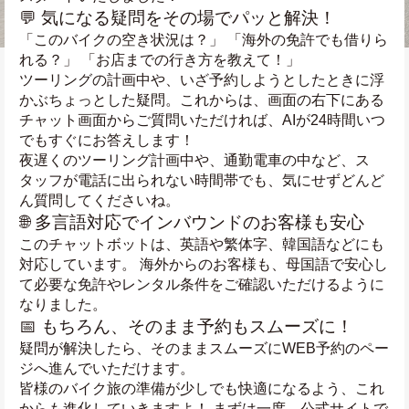
💬 気になる疑問をその場でパッと解決！
「このバイクの空き状況は？」 「海外の免許でも借りら
れる？」 「お店までの行き方を教えて！」
ツーリングの計画中や、いざ予約しようとしたときに浮
かぶちょっとした疑問。これからは、画面の右下にある
チャット画面からご質問いただければ、AIが24時間いつ
でもすぐにお答えします！
夜遅くのツーリング計画中や、通勤電車の中など、ス
タッフが電話に出られない時間帯でも、気にせずどんど
ん質問してくださいね。
🌐 多言語対応でインバウンドのお客様も安心
このチャットボットは、英語や繁体字、韓国語などにも
対応しています。 海外からのお客様も、母国語で安心し
て必要な免許やレンタル条件をご確認いただけるように
なりました。
📅 もちろん、そのまま予約もスムーズに！
疑問が解決したら、そのままスムーズにWEB予約のペー
ジへ進んでいただけます。
皆様のバイク旅の準備が少しでも快適になるよう、これ
からも進化していきますよ！ まずは一度、公式サイトで