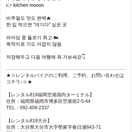
👉 kitchen mooon
비주얼도 맛도 완벽🔥
한 입 먹으면 “여기다” 싶은 곳
라이딩 중 들르기 최고 🏍️
목적지로 가도 아깝지 않음
저장해두고 다음 여행에 꼭 가보세요👇
★☆レンタルバイクのご利用、ご予約、お問い合わせは
コチラ↓☆★
【レンタル819福岡空港国内ターミナル】
住所：福岡県福岡市博多区空港前2-5-44
TEL：092-409-2337
【レンタル819大分】
住所：大分県大分市大字勢家字春日浦843-71