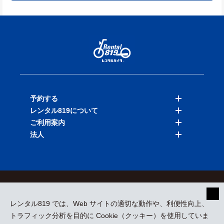
予約する
レンタル819について
バイクを探す
ご利用案内
店舗を探す
料金表
法人
予約履歴
保険と補償
ご利用ガイド
お知らせ
よくある質問
法人向けサービス
加盟ご希望の方
会員規約
プライバシーポリシー
貸渡約款
特定商取引
運営会社
レンタル819 では、Web サイトの適切な動作や、利便性向上、
採用情報
プレスリリース
トラフィック分析を目的に Cookie（クッキー）を使用していま