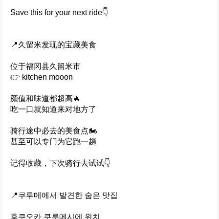
Save this for your next ride👇
📍久留米发现的宝藏美食
位于福冈县久留米市
👉 kitchen mooon
颜值和味道都超高🔥
吃一口就知道来对地方了
骑行途中必去的美食点🏍️
甚至可以专门为它跑一趟
记得收藏，下次骑行去试试👇
📍쿠루메에서 발견한 숨은 맛집
후쿠오카 쿠루메시에 위치