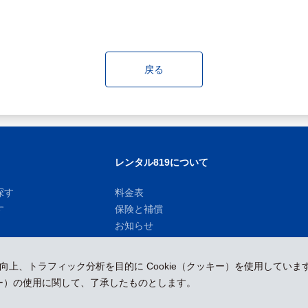
戻る
レンタル819について
探す
料金表
す
保険と補償
お知らせ
性向上、トラフィック分析を目的に Cookie（クッキー）を使用していま
ッキー）の使用に関して、了承したものとします。
運営会社
採用情報
プレスリリース