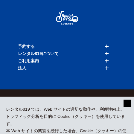
予約する
レンタル819について
バイクを探す
ご利用案内
店舗を探す
料金表
法人
予約履歴
保険と補償
ご利用ガイド
お知らせ
よくある質問
法人向けサービス
加盟ご希望の方
会員規約
プライバシーポリシー
貸渡約款
特定商取引
運営会社
レンタル819 では、Web サイトの適切な動作や、利便性向上、
採用情報
プレスリリース
トラフィック分析を目的に Cookie（クッキー）を使用していま
す。
本 Web サイトの閲覧を続行した場合、Cookie（クッキー）の使
kizuki Rental Service © All Rights Reserved.