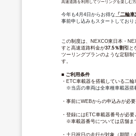
高速道路を利用してツーリングを楽しむ
今年も4月4日からお得な
「二輪車
事前申し込みもスタートしており
この制度は、NEXCO東日本・N
すと高速道路料金が
37.5％割引
と
ツーリングプランのような定額制
す。
■ ご利用条件
・ETC車載器を搭載している二輪
※当店の車両は全車種車載器搭載
・事前にWEBからの申込みが必
・登録にはETC車載器番号が必要
　※車載器番号については店舗ま
・土日祝日の走行が対象（期間：4