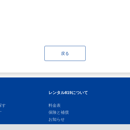
戻る
レンタル819について
探す
料金表
す
保険と補償
お知らせ