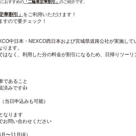
方におすすめの
「二輪車定率割引」
のご紹介です。
定率割引」
をご利用いただけます！
ますので要チェック！
EXCO中日本・NEXCO西日本および宮城県道路公社が実施し
なります。
ではなく、利用した分の料金が割引になるため、日帰りツーリ
車であること 
済みです👍
要（当日申込みも可能）
となります
でお問い合わせください
月〜11月頃）