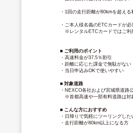
・1回の走行距離が80kmを超える
・ご本人様名義のETCカードが必
　※レンタルETCカードではご利
■ ご利用のポイント
・高速料金が37.5％割引
・距離に応じた課金で無駄がない
・当日申込みOKで使いやすい
■ 対象道路
・NEXCO各社および宮城県道路
　※首都高速や一部有料道路は対
■ こんな方におすすめ
・日帰りで気軽にツーリングした
・走行距離が80km以上になる方