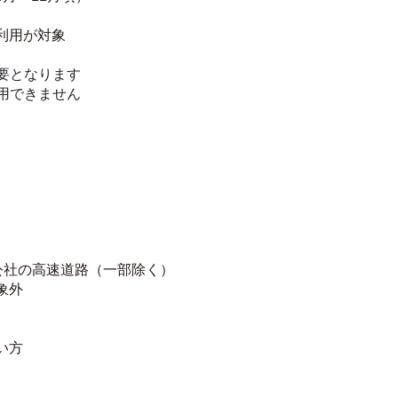
利用が対象 
要となります
用できません
公社の高速道路（一部除く）
象外
い方