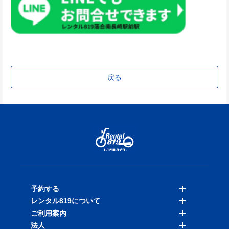
戻る
予約する
レンタル819について
バイクを探す
ご利用案内
店舗を探す
料金表
法人