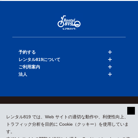
予約する
レンタル819について
バイクを探す
ご利用案内
店舗を探す
料金表
法人
予約履歴
保険と補償
ご利用ガイド
お知らせ
よくある質問
法人向けサービス
加盟ご希望の方
会員規約
プライバシーポリシー
貸渡約款
特定商取引
運営会社
レンタル819 では、Web サイトの適切な動作や、利便性向上、
採用情報
プレスリリース
トラフィック分析を目的に Cookie（クッキー）を使用していま
す。