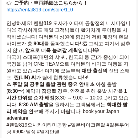
👉 
ご予約・車両詳細はこちらから！
https://rental819.com/store/110
안녕하세요! 렌탈819 오사카 이타미 공항점의 니시다입니
다😊 감사하게도 매일 고객님들이 활기차게 투어링을 시
작하셨습니다! 여러분의 성원에 힘입어 저희 매장의 렌탈 
바이크가 총 
90대
를 돌파했습니다! 👏 그리고 여기서 멈추
지 않고, 
앞으로 더욱 늘려갈 계획
입니다!😆
다국어 스태프(대만의 샤 씨, 한국의 웅 군)가 중심이 되어 
국경을 넘어 ONE TEAM으로 여러분의 바이크 여행을 지
원하고 있습니다! 여기에 오늘부터 
대만 출신의
 신입 스태
프, 
린(LIN) 씨
가 팀에 합류했습니다!🎉
⚠️ 주말 및 공휴일 출발 관련 중요 안내 ⚠️
 아침 출발
(
8:30〜
) 예약이 집중될 경우, 안전을 위해 출발 시간을 
1
시간 단위로 순차 배정
(8:30 → 9:00 → 10:00...)하고 있습
니다. 
8:30 AM 출발
을 원하시는 고객님께서는 
최대한 빨
리 예약
을 완료해 주시기 바랍니다! book your Japan 
adventure!
#렌탈819오사카이타미공항 #일본바이크렌탈 #일본투어
링 #90대달성 #일치단결