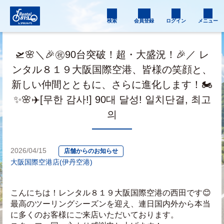
検索
会員登録
ログイン
メニュー
🛫🌸＼🎉㊗️90台突破！超・大盛況！🎉／ レ
ンタル８１９大阪国際空港、皆様の笑顔と、
新しい仲間とともに、さらに進化します！🏍️
✨🌸✈️[무한 감사!] 90대 달성! 일치단결, 최고
의
2026/04/15
店舗からのお知らせ
大阪国際空港店(伊丹空港)
こんにちは！レンタル８１９大阪国際空港の西田です😊
最高のツーリングシーズンを迎え、連日国内外から本当
に多くのお客様にご来店いただいております。