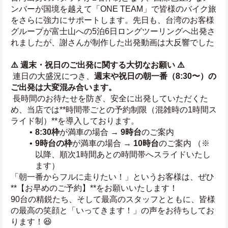
ンバーが国境を越えて「ONE TEAM」で皆様のバイク旅
をさらに強力にサポートします。先日も、台湾のお客様
グループが富士山への5泊6日ロングツーリングへ出発さ
れましたが、謝さんが制作した出発動画は大反響でした
⚠️ 週末・祝日のご出発に関する大切なお願い ⚠️
 連日の大盛況につき、
週末や祝日の朝一番（8:30〜）の
ご出発は大変混み合います。
 長時間のお待たせを防ぎ、安全に出発していただくた
め、当店では**時間帯ごとの予約制限（混雑時の1時間ス
ライド制）**を導入しております。
8:30枠
が満車の場合 → 
9時台
のご案内
9時台の枠
が満車の場合 → 
10時台
のご案内 （※
以降、順次1時間あとの時間帯へスライドいたし
ます）
「朝一番からフルに走りたい！」というお客様は、ぜひ
**【お早めのご予約】**をお願いいたします！
90台の精鋭たち、そして最高のスタッフとともに、皆様
の最高の笑顔と「いってきます！」の声をお待ちしてお
ります！😆