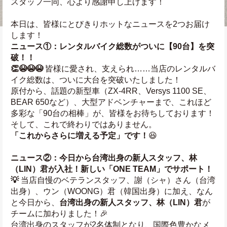
スタッフ一同、心より感謝申し上げます！
本日は、皆様にとびきりホットなニュースを2つお届け
します！
ニュース①：レンタルバイク総数がついに【90台】を突
破！！
👏😭😭😭
 皆様に愛され、支えられ……当店のレンタルバ
イク総数は、ついに大台を突破いたしました！
原付から、話題の新型車（ZX-4RR、Versys 1100 SE、
BEAR 650など）、大型アドベンチャーまで、これほど
多彩な「90台の相棒」が、皆様をお待ちしております！
そして、これで終わりではありません。
「これからさらに増える予定」です！
😆
ニュース②：今日から台湾出身の新人スタッフ、林
（LIN）君が入社！新しい「ONE TEAM」でサポート！
💡
 当店自慢のベテランスタッフ、謝（シャ）さん（台湾
出身）、ウン（WOONG）君（韓国出身）に加え、なん
と今日から、
台湾出身の新人スタッフ、林（LIN）君
が
チームに加わりました！🎉
台湾出身のスタッフが2名体制となり、国際色豊かなメ