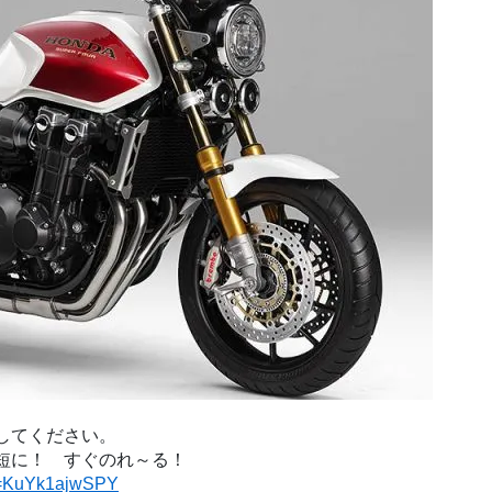
してください。
短に！　すぐのれ～る！
?v=KuYk1ajwSPY