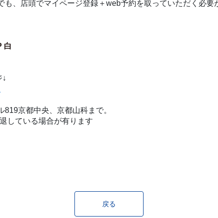
でも、店頭でマイページ登録＋web予約を取っていただく必要
 白
↓
2
819京都中央、京都山科まで。
く引退している場合が有ります
戻る