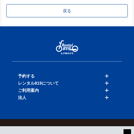
戻る
予約する
レンタル819について
バイクを探す
ご利用案内
店舗を探す
料金表
法人
予約履歴
保険と補償
ご利用ガイド
お知らせ
よくある質問
法人向けサービス
加盟ご希望の方
会員規約
プライバシーポリシー
貸渡約款
特定商取引
運営会社