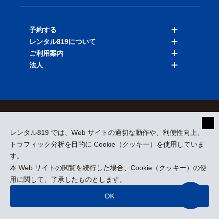
予約する
レンタル819について
バイクを探す
ご利用案内
店舗を探す
料金表
法人
予約履歴
保険と補償
ご利用ガイド
お知らせ
よくある質問
法人向けサービス
加盟ご希望の方
会員規約
プライバシーポリシー
貸渡約款
特定商取引
運営会社
レンタル819 では、Web サイトの適切な動作や、利便性向上、
採用情報
プレスリリース
トラフィック分析を目的に Cookie（クッキー）を使用していま
す。
本 Web サイトの閲覧を続行した場合、Cookie（クッキー）の使
kizuki Rental Service © All Rights Reserved.
用に関して、了承したものとします。
OK