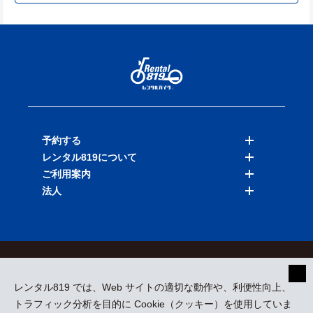
予約する
レンタル819について
バイクを探す
ご利用案内
店舗を探す
料金表
法人
予約履歴
保険と補償
ご利用ガイド
お知らせ
よくある質問
法人向けサービス
加盟ご希望の方
会員規約
プライバシーポリシー
貸渡約款
特定商取引
運営会社
レンタル819 では、Web サイトの適切な動作や、利便性向上、
採用情報
プレスリリース
トラフィック分析を目的に Cookie（クッキー）を使用していま