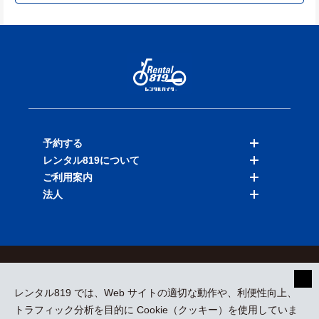
予約する
レンタル819について
バイクを探す
ご利用案内
店舗を探す
料金表
法人
予約履歴
保険と補償
ご利用ガイド
お知らせ
よくある質問
法人向けサービス
加盟ご希望の方
会員規約
プライバシーポリシー
貸渡約款
特定商取引
運営会社
レンタル819 では、Web サイトの適切な動作や、利便性向上、
採用情報
プレスリリース
トラフィック分析を目的に Cookie（クッキー）を使用していま