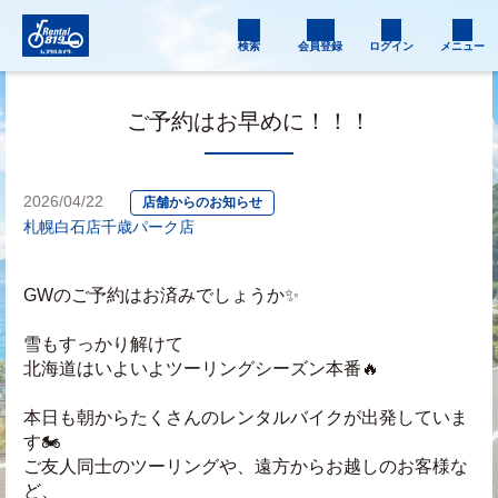
検索
会員登録
ログイン
メニュー
ご予約はお早めに！！！
2026/04/22
店舗からのお知らせ
札幌白石店
千歳パーク店
GWのご予約はお済みでしょうか✨
雪もすっかり解けて
北海道はいよいよツーリングシーズン本番🔥
本日も朝からたくさんのレンタルバイクが出発していま
す🏍️
ご友人同士のツーリングや、遠方からお越しのお客様な
ど、