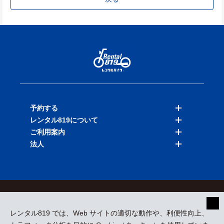
予約する
レンタル819について
バイクを探す
ご利用案内
店舗を探す
料金表
法人
予約履歴
保険と補償
ご利用ガイド
お知らせ
よくある質問
法人向けサービス
加盟ご希望の方
会員規約
プライバシーポリシー
貸渡約款
特定商取引
運営会社
レンタル819 では、Web サイトの適切な動作や、利便性向上、
採用情報
プレスリリース