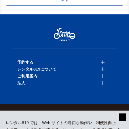
予約する
レンタル819について
バイクを探す
ご利用案内
店舗を探す
料金表
法人
予約履歴
保険と補償
ご利用ガイド
お知らせ
よくある質問
法人向けサービス
加盟ご希望の方
会員規約
プライバシーポリシー
貸渡約款
特定商取引
運営会社
レンタル819 では、Web サイトの適切な動作や、利便性向上、
採用情報
プレスリリース