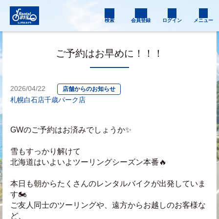
検索
会員登録
ログイン
メニュー
ご予約はお早めに！！！
2026/04/22
店舗からのお知らせ
札幌白石店
千歳パーク店
GWのご予約はお済みでしょうか✨
雪もすっかり解けて
北海道はいよいよツーリングシーズン本番🔥
本日も朝からたくさんのレンタルバイクが出発していま
す🏍️
ご友人同士のツーリングや、遠方からお越しのお客様な
ど、