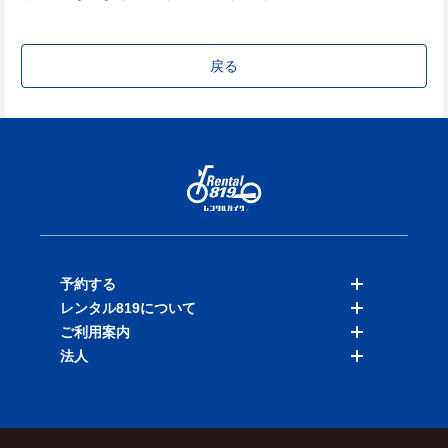
戻る
予約する
レンタル819について
バイクを探す
ご利用案内
店舗を探す
料金表
法人
予約履歴
保険と補償
ご利用ガイド
お知らせ
よくある質問
法人向けサービス
加盟ご希望の方