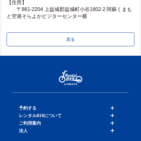
【住所】
　　〒861-2204 上益城郡益城町小谷1802-2 阿蘇くまも
と空港そらよかビジターセンター横
戻る
予約する
レンタル819について
バイクを探す
ご利用案内
店舗を探す
料金表
法人
予約履歴
保険と補償
ご利用ガイド