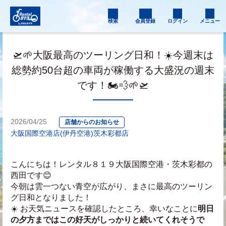
検索
会員登録
ログイン
メニュー
🛫🌱大阪最高のツーリング日和！☀️今週末は
総勢約50台超の車両が稼働する大盛況の週末
です！🏍️💨🌱🛫
2026/04/25
店舗からのお知らせ
大阪国際空港店(伊丹空港)
茨木彩都店
こんにちは！レンタル８１９大阪国際空港・茨木彩都の
西田です😊
今朝は雲一つない青空が広がり、まさに最高のツーリン
グ日和となりました！
☀️ お天気ニュースを確認したところ、幸いなことに
明日
の夕方まではこの好天がしっかりと続いてくれそうで