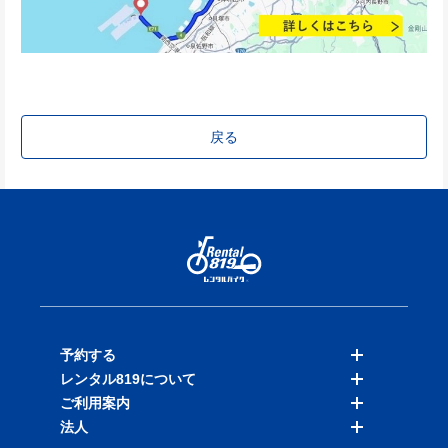
戻る
予約する
レンタル819について
バイクを探す
ご利用案内
店舗を探す
料金表
法人
予約履歴
保険と補償
ご利用ガイド