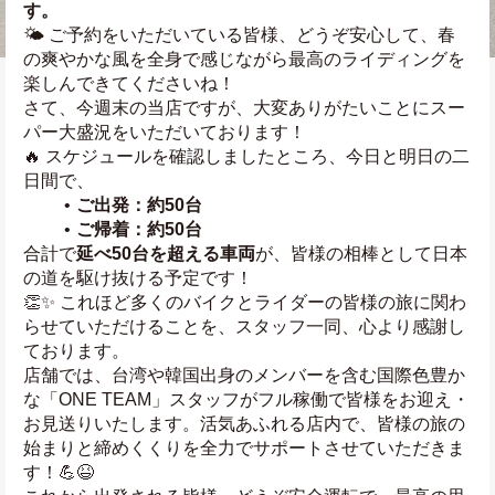
す。
🌤️ ご予約をいただいている皆様、どうぞ安心して、春
の爽やかな風を全身で感じながら最高のライディングを
楽しんできてくださいね！
さて、今週末の当店ですが、大変ありがたいことにスー
パー大盛況をいただいております！
🔥 スケジュールを確認しましたところ、今日と明日の二
日間で、
ご出発：約50台
ご帰着：約50台
合計で
延べ50台を超える車両
が、皆様の相棒として日本
の道を駆け抜ける予定です！
👏✨ これほど多くのバイクとライダーの皆様の旅に関わ
らせていただけることを、スタッフ一同、心より感謝し
ております。
店舗では、台湾や韓国出身のメンバーを含む国際色豊か
な「ONE TEAM」スタッフがフル稼働で皆様をお迎え・
お見送りいたします。活気あふれる店内で、皆様の旅の
始まりと締めくくりを全力でサポートさせていただきま
す！💪😆