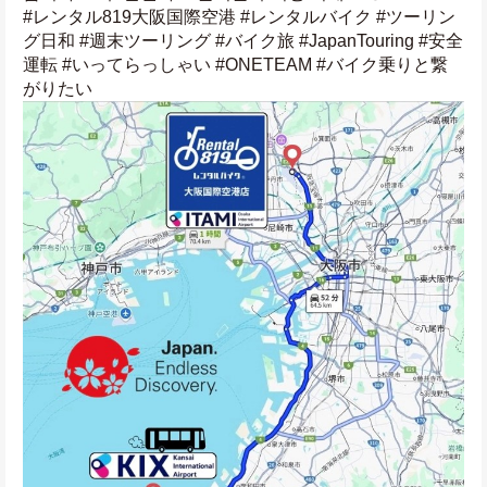
#レンタル819大阪国際空港 #レンタルバイク #ツーリン
グ日和 #週末ツーリング #バイク旅 #JapanTouring #安全
運転 #いってらっしゃい #ONETEAM #バイク乗りと繋
がりたい