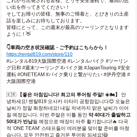
これから出発される皆様、どうぞ安全運転で、最高の思
い出を作ってきてください！ 
そしてお帰りの皆様、無事のご帰着と、とびきりの土産
話を楽しみにお待ちしております。
皆様にとって、この週末が最高のツーリングとなります
ように！👋
👇車両の空き状況確認・ご予約はこちらから！
https://rental819.com/store/110
#レンタル819大阪国際空港 #レンタルバイク #ツーリン
グ日和 #週末ツーリング #バイク旅 #JapanTouring #安全
運転 #ONETEAM #バイク乗りと繋がりたい #伊丹空港 #
大阪国際空港
🇰🇷 
【좋은 아침입니다! 최고의 투어링 주말! ☀️🏍️】
 안
녕하세요! 렌탈819 오사카 이타미 공항점입니다😊 오늘은 
날씨가 정말 화창하네요! 내일 저녁까지 맑은 날씨가 이어
질 예정입니다. 이번 주말은 이틀 동안 
약 40대가 출발하고 
50대가 반납
될 예정으로 매장이 아주 활기찹니다!🔥 다국
적 'ONE TEAM' 스태프들이 여러분을 맞이할 준비를 마쳤
습니다. 모두 안전하고 즐거운 투어링 되세요!😆