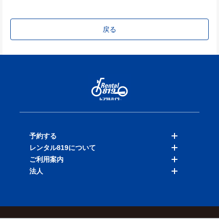
戻る
予約する
レンタル819について
バイクを探す
ご利用案内
店舗を探す
料金表
法人
予約履歴
保険と補償
ご利用ガイド
お知らせ
よくある質問
法人向けサービス
加盟ご希望の方