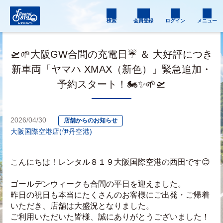
検索
会員登録
ログイン
メニュー
🛫🌱大阪GW合間の充電日☔️ ＆ 大好評につき
新車両「ヤマハ XMAX（新色）」緊急追加・
予約スタート！🏍️✨🌱🛫
2026/04/30
店舗からのお知らせ
大阪国際空港店(伊丹空港)
こんにちは！レンタル８１９大阪国際空港の西田です😊
ゴールデンウィークも合間の平日を迎えました。
昨日の祝日も本当にたくさんのお客様にご出発・ご帰着
いただき、店舗は大盛況となりました。
ご利用いただいた皆様、誠にありがとうございました！