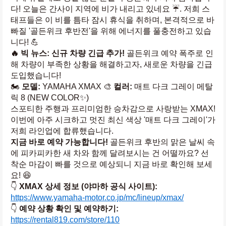
다! 오늘은 간사이 지역에 비가 내리고 있네요 ☔️. 저희 스
태프들은 이 비를 틈타 잠시 휴식을 취하며, 본격적으로 바
빠질 '골든위크 후반전'을 위해 에너지를 풀충전하고 있습
니다! 💪
🔥 빅 뉴스: 신규 차량 긴급 추가!
 골든위크 예약 폭주로 인
해 차량이 부족한 상황을 해결하고자, 새로운 차량을 긴급 
도입했습니다!
🏍️ 
모델:
 YAMAHA XMAX 🎨 
컬러:
 매트 다크 그레이 메탈
릭 8 (NEW COLOR✨)
스포티한 주행과 프리미엄한 승차감으로 사랑받는 XMAX! 
이번에 아주 시크하고 멋진 최신 색상 '매트 다크 그레이'가 
저희 라인업에 합류했습니다.
지금 바로 예약 가능합니다!
 골든위크 후반의 맑은 날씨 속
에 피카피카한 새 차와 함께 달려보시는 건 어떨까요? 선
착순 마감이 빠를 것으로 예상되니 지금 바로 확인해 보세
요! 😆
👇 
XMAX 상세 정보 (야마하 공식 사이트):
https://www.yamaha-motor.co.jp/mc/lineup/xmax/
👇 
예약 상황 확인 및 예약하기:
https://rental819.com/store/110