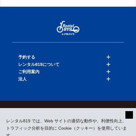
予約する
レンタル819について
バイクを探す
ご利用案内
店舗を探す
料金表
法人
予約履歴
保険と補償
ご利用ガイド
お知らせ
よくある質問
法人向けサービス
加盟ご希望の方
会員規約
プライバシーポリシー
貸渡約款
特定商取引
運営会社
レンタル819 では、Web サイトの適切な動作や、利便性向上、
採用情報
プレスリリース
トラフィック分析を目的に Cookie（クッキー）を使用していま
す。