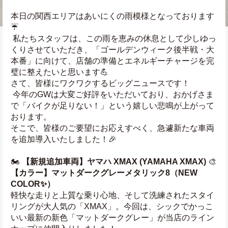
本日の関西エリアはあいにくの雨模様となっております
☔️
 私たちスタッフは、この雨を恵みの休息として少しゆっ
くりさせていただき、「ゴールデンウィーク後半戦・大
本番」に向けて、店舗の準備とエネルギーチャージを完
璧に整えたいと思います💪
さて、皆様にワクワクするビッグニュースです！
 今年のGWは大変ご好評をいただいており、おかげさま
で「バイクが足りない！」という嬉しい悲鳴が上がって
おります。
そこで、皆様のご要望にお応えすべく、急遽新たな車両
を追加導入いたしました！🎉
🏍️ 
【新規追加車両】ヤマハ XMAX (YAMAHA XMAX)
 🎨 
【カラー】マットダークグレーメタリック8（NEW 
COLOR✨）
軽快な走りと上質な乗り心地、そして洗練されたスタイ
リングが大人気の「XMAX」。今回は、シックでかっこ
いい最新の新色「マットダークグレー」が当店のライン