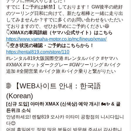
ナップに仲間入りしました！
すでに【ご予約は解禁】しております！ GW後半の絶好
のツーリング日和に向けて、新たな相棒と一緒に走り出
してみませんか？すでに多くのお問い合わせをいただい
ておりますので、ぜひお早めにご予約ください😆
👇
XMAXの車両詳細（ヤマハ公式サイト）はこちら
https://www.yamaha-motor.co.jp/mc/lineup/xmax/
👇
空き状況の確認・ご予約はこちらから！
https://rental819.com/store/110
#レンタル819大阪国際空港 #レンタルバイク #ヤマハ 
#XMAX #マットダークグレー #GWツーリング #バイク
追加 #全開営業 #バイク旅 #バイク乗りと繋がりたい
🌐 【WEB사이트 안내：한국語 
(Korean)
[신규 도입] 야마하 XMAX (신색상) 예약 개시! 🏍️✨ & 골
든위크 소식
안녕하세요! 렌탈819 오사카 이타미 공항점의 니시다입니
다😊
어제 휴일에도 정말 많은 분들이 방문해 주셔서 감사합니