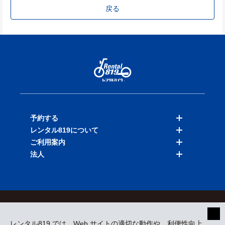
戻る
予約する
レンタル819について
バイクを探す
ご利用案内
店舗を探す
料金表
法人
予約履歴
保険と補償
ご利用ガイド
お知らせ
よくある質問
法人向けサービス
加盟ご希望の方
会員規約
プライバシーポリシー
貸渡約款
特定商取引
運営会社
レンタル819 では、Web サイトの適切な動作や、利便性向上、
採用情報
プレスリリース