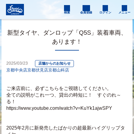
検索
会員登録
ログイン
メニュー
新型タイヤ、ダンロップ「Q5S」装着車両、
あります！
2025/03/23
店舗からのお知らせ
京都中央店
京都伏見店
京都山科店
ご来店前に、必ずこちらをご視聴してください。
全ての説明がこれ一つ、貸出の時短に！　すぐのれ～
る！
https://www.youtube.com/watch?v=KuYk1ajwSPY
2025年2月に新発売したばかりの超最新ハイグリップタ