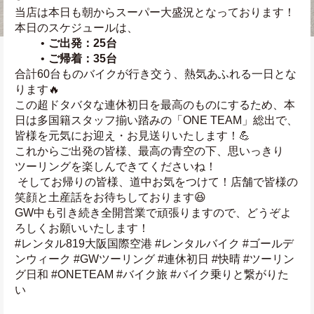
当店は本日も朝からスーパー大盛況となっております！ 
本日のスケジュールは、
ご出発：25台
ご帰着：35台
合計60台ものバイクが行き交う、熱気あふれる一日とな
ります🔥 
この超ドタバタな連休初日を最高のものにするため、本
日は多国籍スタッフ揃い踏みの「ONE TEAM」総出で、
皆様を元気にお迎え・お見送りいたします！💪
これからご出発の皆様、最高の青空の下、思いっきり
ツーリングを楽しんできてくださいね！
 そしてお帰りの皆様、道中お気をつけて！店舗で皆様の
笑顔と土産話をお待ちしております😆
GW中も引き続き全開営業で頑張りますので、どうぞよ
ろしくお願いいたします！
#レンタル819大阪国際空港 #レンタルバイク #ゴールデ
ンウィーク #GWツーリング #連休初日 #快晴 #ツーリン
グ日和 #ONETEAM #バイク旅 #バイク乗りと繋がりた
い