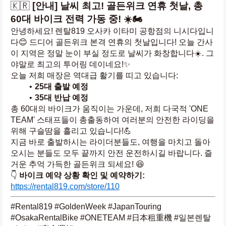
🇰🇷 
[안내] 날씨 최고! 골든위크 연휴 첫날, 총 
60대 바이크 전력 가동 중! ☀️🏍️
안녕하세요! 렌탈819 오사카 이타미 공항점의 니시다입니
다😊 드디어 골든위크 본격 연휴의 첫날입니다! 오늘 간사
이 지역은 정말 눈이 부실 정도로 날씨가 화창합니다☀️. 그
야말로 최고의 투어링 데이네요!✨
오늘 저희 매장은 역대급 활기를 띠고 있습니다:
25대 출발 예정
35대 반납 예정
총 60대의 바이크가 움직이는 가운데, 저희 다국적 'ONE 
TEAM' 스태프들이 총출동하여 여러분의 안전한 라이딩을 
위해 구슬땀을 흘리고 있습니다!💪
지금 바로 출발하시는 라이더분들도, 여행을 마치고 돌아
오시는 분들도 모두 끝까지 안전 운전하시길 바랍니다. 즐
거운 추억 가득한 골든위크 되세요! 😆
👇 
바이크 예약 상황 확인 및 예약하기:
https://rental819.com/store/110
#Rental819 #GoldenWeek #JapanTouring 
#OsakaRentalBike #ONETEAM #日本租重機 #일본렌탈