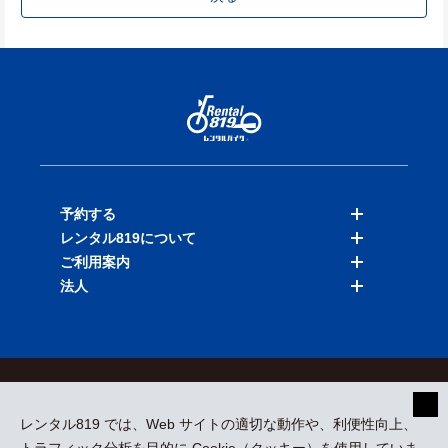
予約する
レンタル819について
バイクを探す
ご利用案内
店舗を探す
料金表
法人
予約履歴
保険と補償
ご利用ガイド
お知らせ
よくある質問
法人向けサービス
加盟ご希望の方
会員規約
プライバシーポリシー
貸渡約款
特定商取引
運営会社
レンタル819 では、Web サイトの適切な動作や、利便性向上、
採用情報
プレスリリース