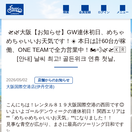
検索
会員登録
ログイン
メニュー
🛫🌿大阪【お知らせ】GW連休初日、めちゃ
めちゃいいお天気です！☀️ 本日は計60台が稼
働、ONE TEAMで全力営業中！🏍️💨🌿🛫🇰🇷
[안내] 날씨 최고! 골든위크 연휴 첫날,
2026/05/02
店舗からのお知らせ
大阪国際空港店(伊丹空港)
こんにちは！レンタル８１９大阪国際空港の西田です😊
いよいよゴールデンウィークの連休初日！ 関西エリアは
**「めちゃめちゃいいお天気」**になりました！！
見事な青空が広がり、まさに最高のツーリング日和です
✨