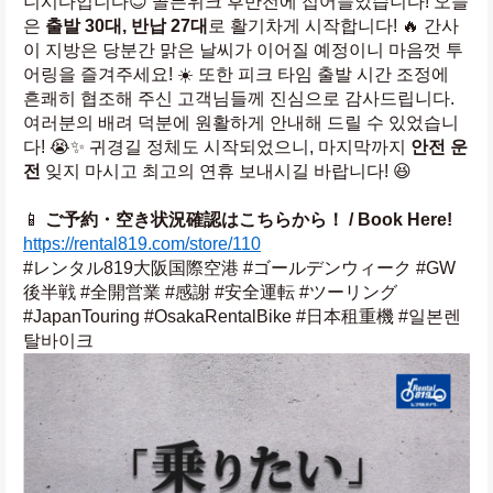
니시다입니다😊 골든위크 후반전에 접어들었습니다! 오늘
은 
출발 30대, 반납 27대
로 활기차게 시작합니다! 🔥 간사
이 지방은 당분간 맑은 날씨가 이어질 예정이니 마음껏 투
어링을 즐겨주세요! ☀️ 또한 피크 타임 출발 시간 조정에 
흔쾌히 협조해 주신 고객님들께 진심으로 감사드립니다. 
여러분의 배려 덕분에 원활하게 안내해 드릴 수 있었습니
다! 😭✨ 귀경길 정체도 시작되었으니, 마지막까지 
안전 운
전
 잊지 마시고 최고의 연휴 보내시길 바랍니다! 😆
📱 
ご予約・空き状況確認はこちらから！ / Book Here!
https://rental819.com/store/110
#レンタル819大阪国際空港 #ゴールデンウィーク #GW
後半戦 #全開営業 #感謝 #安全運転 #ツーリング 
#JapanTouring #OsakaRentalBike #日本租重機 #일본렌
탈바이크