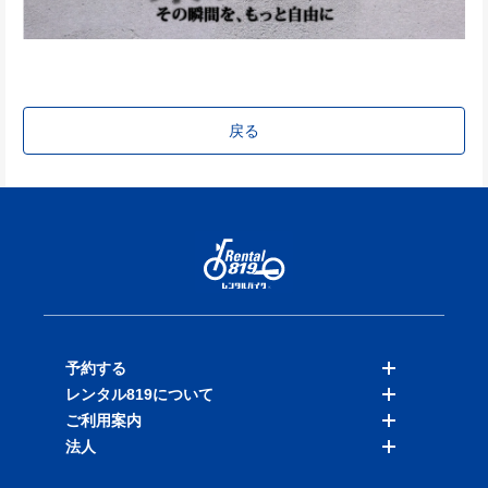
戻る
予約する
レンタル819について
バイクを探す
ご利用案内
店舗を探す
料金表
法人
予約履歴
保険と補償
ご利用ガイド