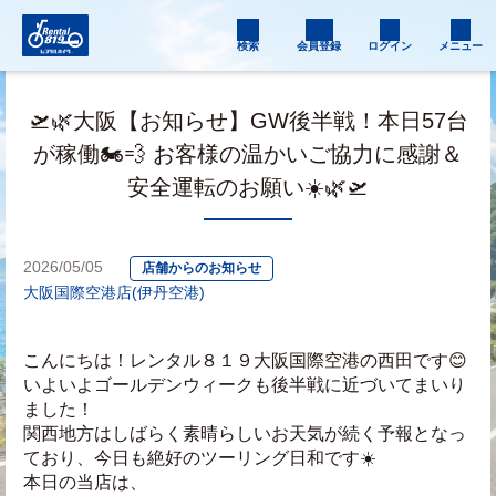
検索
会員登録
ログイン
メニュー
🛫🌿大阪【お知らせ】GW後半戦！本日57台
が稼働🏍️💨 お客様の温かいご協力に感謝＆
安全運転のお願い☀️🌿🛫
2026/05/05
店舗からのお知らせ
大阪国際空港店(伊丹空港)
こんにちは！レンタル８１９大阪国際空港の西田です😊
いよいよゴールデンウィークも後半戦に近づいてまいり
ました！ 
関西地方はしばらく素晴らしいお天気が続く予報となっ
ており、今日も絶好のツーリング日和です☀️
本日の当店は、