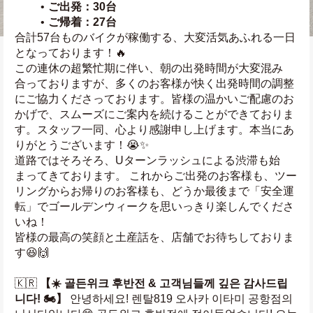
ご出発：30台
ご帰着：27台
合計57台ものバイクが稼働する、大変活気あふれる一日
となっております！🔥
この連休の超繁忙期に伴い、朝の出発時間が大変混み
合っておりますが、多くのお客様が快く出発時間の調整
にご協力くださっております。皆様の温かいご配慮のお
かげで、スムーズにご案内を続けることができておりま
す。スタッフ一同、心より感謝申し上げます。本当にあ
りがとうございます！😭✨
道路ではそろそろ、Uターンラッシュによる渋滞も始
まってきております。 これからご出発のお客様も、ツー
リングからお帰りのお客様も、どうか最後まで「安全運
転」でゴールデンウィークを思いっきり楽しんでくださ
いね！
皆様の最高の笑顔と土産話を、店舗でお待ちしておりま
す😆🙌
🇰🇷 
【☀️ 골든위크 후반전 & 고객님들께 깊은 감사드립
니다! 🏍️】
 안녕하세요! 렌탈819 오사카 이타미 공항점의 