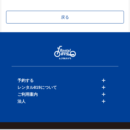
戻る
予約する
レンタル819について
バイクを探す
ご利用案内
店舗を探す
料金表
法人
予約履歴
保険と補償
ご利用ガイド
お知らせ
よくある質問
法人向けサービス
加盟ご希望の方