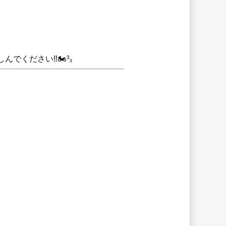
ください‼️🏍³₃