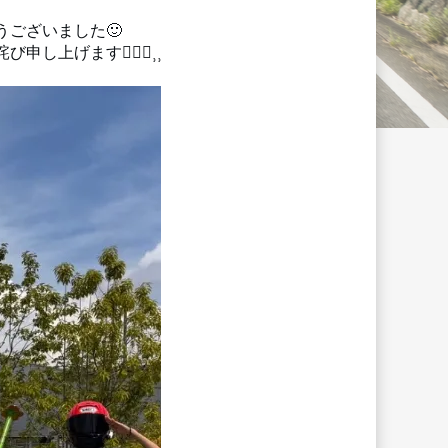
ございました🙂
げます🙇🏻‍♀️⸒⸒