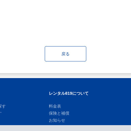
戻る
レンタル819について
探す
料金表
す
保険と補償
お知らせ