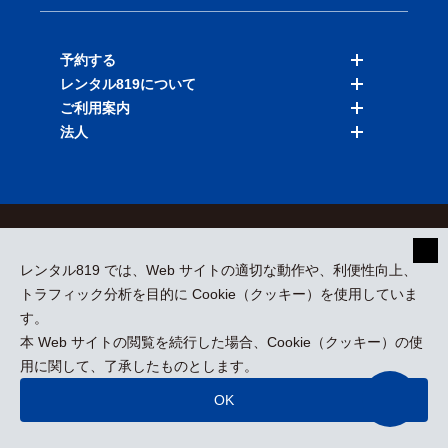
予約する
レンタル819について
バイクを探す
ご利用案内
店舗を探す
料金表
法人
予約履歴
保険と補償
ご利用ガイド
お知らせ
よくある質問
法人向けサービス
加盟ご希望の方
会員規約
プライバシーポリシー
貸渡約款
特定商取引
運営会社
レンタル819 では、Web サイトの適切な動作や、利便性向上、
採用情報
プレスリリース
トラフィック分析を目的に Cookie（クッキー）を使用していま
す。
本 Web サイトの閲覧を続行した場合、Cookie（クッキー）の使
kizuki Rental Service © All Rights Reserved.
用に関して、了承したものとします。
OK