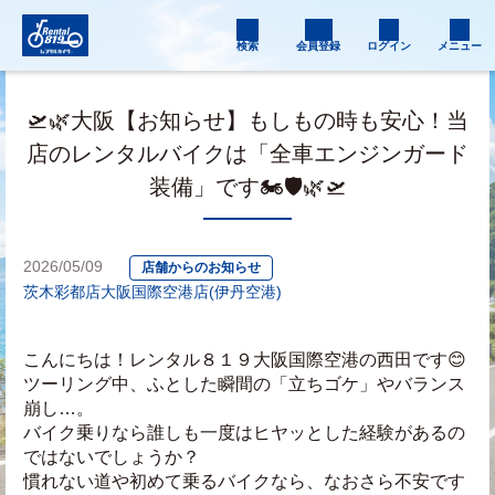
検索
会員登録
ログイン
メニュー
🛫🌿大阪【お知らせ】もしもの時も安心！当
店のレンタルバイクは「全車エンジンガード
装備」です🏍️🛡️🌿🛫
2026/05/09
店舗からのお知らせ
茨木彩都店
大阪国際空港店(伊丹空港)
こんにちは！レンタル８１９大阪国際空港の西田です😊
ツーリング中、ふとした瞬間の「立ちゴケ」やバランス
崩し…。
バイク乗りなら誰しも一度はヒヤッとした経験があるの
ではないでしょうか？
慣れない道や初めて乗るバイクなら、なおさら不安です