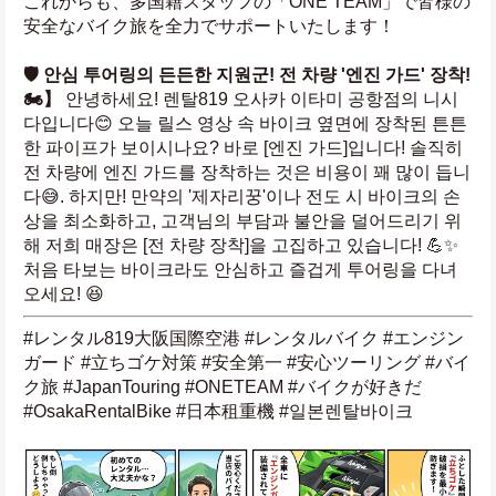
これからも、多国籍スタッフの「ONE TEAM」で皆様の
安全なバイク旅を全力でサポートいたします！
🛡️ 안심 투어링의 든든한 지원군! 전 차량 '엔진 가드' 장착! 
🏍️】
 안녕하세요! 렌탈819 오사카 이타미 공항점의 니시
다입니다😊 오늘 릴스 영상 속 바이크 옆면에 장착된 튼튼
한 파이프가 보이시나요? 바로 [엔진 가드]입니다! 솔직히 
전 차량에 엔진 가드를 장착하는 것은 비용이 꽤 많이 듭니
다😅. 하지만! 만약의 '제자리꿍'이나 전도 시 바이크의 손
상을 최소화하고, 고객님의 부담과 불안을 덜어드리기 위
해 저희 매장은 [전 차량 장착]을 고집하고 있습니다! 💪✨ 
처음 타보는 바이크라도 안심하고 즐겁게 투어링을 다녀
오세요! 😆
#レンタル819大阪国際空港 #レンタルバイク #エンジン
ガード #立ちゴケ対策 #安全第一 #安心ツーリング #バイ
ク旅 #JapanTouring #ONETEAM #バイクが好きだ 
#OsakaRentalBike #日本租重機 #일본렌탈바이크