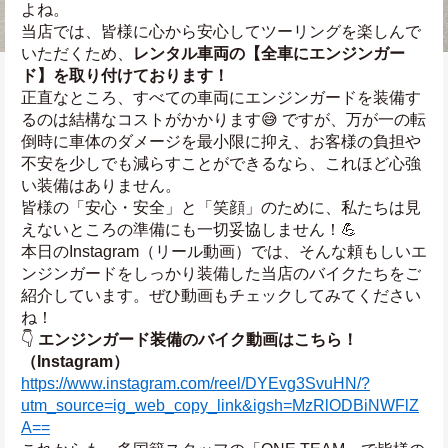
よね。
当店では、皆様に心から安心してツーリングを楽しんで
いただくため、
レンタル車両の【全車にエンジンガー
ド】を取り付けております！
正直なところ、すべての車両にエンジンガードを装備す
るのは結構なコストがかかります😅 ですが、万が一の転
倒時に車体のダメージを最小限に抑え、お客様の負担や
不安を少しでも減らすことができるなら、これほど心強
い装備はありません。
皆様の「安心・安全」と「笑顔」のために、私たちは見
えないところの準備にも一切妥協しません！💪
本日のInstagram（リール動画）では、そんな頼もしいエ
ンジンガードをしっかり装備した当店のバイクたちをご
紹介しています。ぜひ動画もチェックしてみてください
ね！
👇 
エンジンガード装備のバイク動画はこちら！
（Instagram）
https://www.instagram.com/reel/DYEvg3SvuHN/?
utm_source=ig_web_copy_link&igsh=MzRlODBiNWFlZ
A==